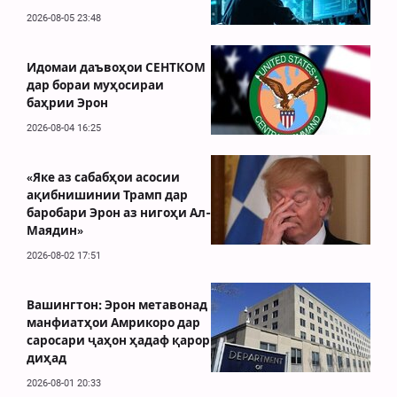
2026-08-05 23:48
Идомаи даъвоҳои СЕНТКОМ
дар бораи муҳосираи
баҳрии Эрон
2026-08-04 16:25
«Яке аз сабабҳои асосии
ақибнишинии Трамп дар
баробари Эрон аз нигоҳи Ал-
Маядин»
2026-08-02 17:51
Вашингтон: Эрон метавонад
манфиатҳои Амрикоро дар
саросари ҷаҳон ҳадаф қарор
диҳад
2026-08-01 20:33