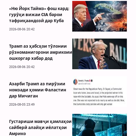
«Ню Йорк Таймз» фош кард:
гурӯҳи вижаи CIA барои
тафриқаандозӣ дар Куба
2026-08-06 20:42
Трамп аз ҳабсҳои тӯлонии
рӯзноманигорони амрикоии
ошкоргар хабар дод
2026-08-06 20:42
Азарби Трамп аз пирӯзии
номзади ҳомии Фаластин
дар Мичиган
2026-08-05 23:49
Густариши мавҷи ҳамлаҳои
сайберӣ алайҳи иёлатҳои
Амрико