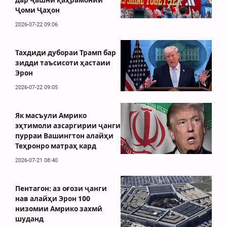
дар ҷашни қаҳрамонии
Ҷоми Ҷаҳон
2026-07-22 09:06
Тахдиди дубораи Трамп бар
зидди таъсисоти ҳастаии
Эрон
2026-07-22 09:05
Як масъули Амрико
эҳтимоли азсаргирии ҷанги
пурраи Вашингтон алайҳи
Теҳронро матраҳ кард
2026-07-21 08:40
Пентагон: аз оғози ҷанги
нав алайҳи Эрон 100
низомии Амрико захмӣ
шуданд