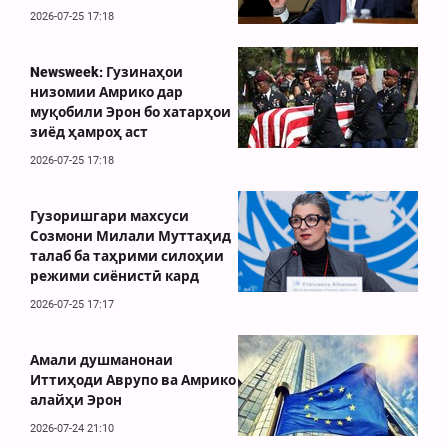
2026-07-25 17:18
Newsweek: Гузинаҳои
низомии Амрико дар
муқобили Эрон бо хатарҳои
зиёд ҳамроҳ аст
2026-07-25 17:18
Гузоришгари махсуси
Созмони Милали Муттаҳид
талаб ба таҳрими силоҳии
режими сиёнистӣ кард
2026-07-25 17:17
Амали душманонаи
Иттиҳоди Аврупо ва Амрико
алайҳи Эрон
2026-07-24 21:10