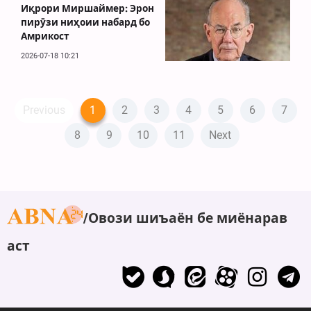
Иқрори Миршаймер: Эрон
пирӯзи ниҳоии набард бо
Амрикост
2026-07-18 10:21
Previous
1
2
3
4
5
6
7
8
9
10
11
Next
Овози шиъаён бе миёнарав
аст