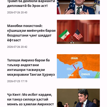
Трамп ба денболи варианти
дипломатӣ бо Эрон аст!
2026-07-26 20:43
Манобеи покистонӣ:
кӯшишҳои миёнҷиён барои
боздоштани ҷанг шиддат
ёфтааст
2026-07-26 20:42
Талоши Амрико барои ба
таъхир андохтани
интишори тасвирҳои
моҳворавии Тангаи Ҳурмуз
2026-07-25 17:19
Ҷо Кент: Мо исбот кардем,
ки танҳо силоҳи ҳастаӣ
монеъ аз ҳамлаи Амрикост