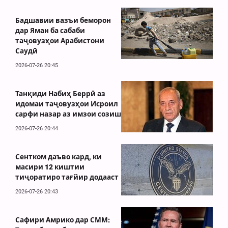
Бадшавии вазъи беморон
дар Яман ба сабаби
таҷовузҳои Арабистони
Саудӣ
2026-07-26 20:45
Танқиди Набиҳ Беррӣ аз
идомаи таҷовузҳои Исроил
сарфи назар аз имзои созиш
2026-07-26 20:44
Сентком даъво кард, ки
масири 12 киштии
тиҷоратиро тағйир додааст
2026-07-26 20:43
Сафири Амрико дар СММ: