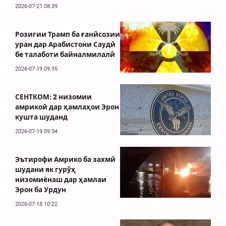
2026-07-21 08:39
Розигии Трамп ба ғанӣсозии
уран дар Арабистони Саудӣ
бе талаботи байналмилалӣ
2026-07-19 09:35
СЕНТКОМ: 2 низомии
амрикоӣ дар ҳамлаҳои Эрон
кушта шуданд
2026-07-19 09:34
Эътирофи Амрико ба захмӣ
шудани як гурӯҳ
низомиёнаш дар ҳамлаи
Эрон ба Урдун
2026-07-18 10:22