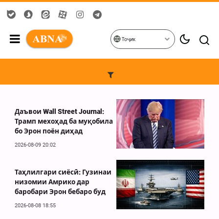
Тоҷик
Даъвои Wall Street Journal:
Трамп мехоҳад ба муқобила
бо Эрон поён диҳад
2026-08-09 20:02
Таҳлилгари сиёсӣ: Гузинаи
низомии Амрико дар
баробари Эрон бебаро буд
2026-08-08 18:55