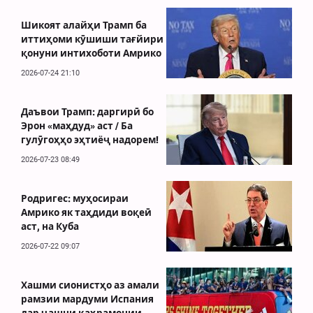
Шикоят алайҳи Трамп ба
иттиҳоми кӯшиши тағйири
қонуни интихоботи Амрико
2026-07-24 21:10
Даъвои Трамп: даргирӣ бо
Эрон «маҳдуд» аст / Ба
гулӯгоҳҳо эҳтиёҷ надорем!
2026-07-23 08:49
Родригес: муҳосираи
Амрико як таҳдиди воқеӣ
аст, на Куба
2026-07-22 09:07
Хашми сионистҳо аз амали
рамзии мардуми Испания