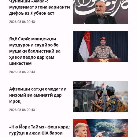
Ҷунбиши «Амал»:
муқовимат ягона варианти
дифоъ аз Лубнон аст
2026-08-06 20:43
Яҳё Сарӣ: мавқеъҳои
муздурони саудӣро бо
мушаки баллистикӣ ва
ҳавоипаҳпо дар ҳам
шикастем
2026-08-06 20:43
Афзоиши сатҳи омодагии
низомӣ ва амниятӣ дар
Ироқ
2026-08-06 20:43
«Ню Йорк Таймз» фош кард:
гурӯҳи вижаи CIA барои