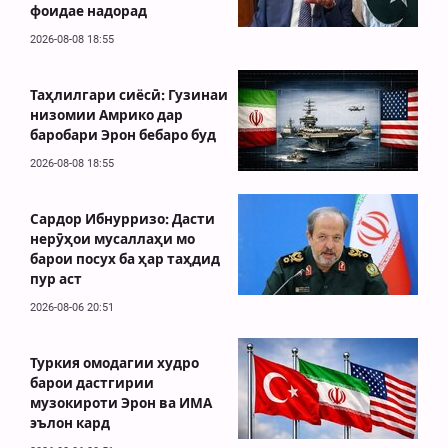
фоидае надорад
2026-08-08 18:55
Таҳлилгари сиёсӣ: Гузинаи
низомии Амрико дар
баробари Эрон бебаро буд
2026-08-08 18:55
Сардор Ибнурризо: Дасти
нерӯҳои мусаллаҳи мо
барои посух ба ҳар таҳдид
пур аст
2026-08-06 20:51
Туркия омодагии худро
барои дастгирии
музокироти Эрон ва ИМА
эълон кард