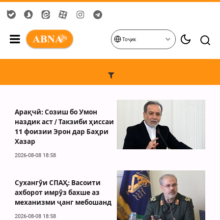
Тоҷик
Арақчӣ: Созиш бо Умон
наздик аст / Такзиби ҳиссаи
11 фоизии Эрон дар Баҳри
Хазар
2026-08-08 18:58
Сухангӯи СПАҲ: Васоити
ахборот имрӯз бахше аз
механизми ҷанг мебошанд
2026-08-08 18:58