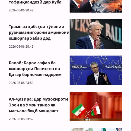
тафриқаандозӣ дар Куба
2026-08-06 20:42
Трамп аз ҳабсҳои тӯлонии
рӯзноманигорони амрикоии
ошкоргар хабар дод
2026-08-06 20:42
Бақоӣ: Барои сафар ба
кишварҳои Покистон ва
Қатар барномае надорем
2026-08-05 23:52
Ал-Ҷазира: Дар музокироти
Эрон ва Умон танҳо як
масъала боқӣ мондааст
2026-08-05 23:52