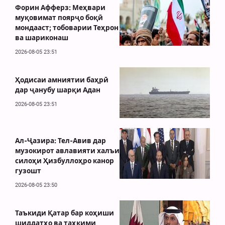
Форин Афферз: Меҳвари
муқовимат поярҷо боқӣ
мондааст; тобоварии Теҳрон
ва шариконаш
2026-08-05 23:51
Ҳодисаи амниятии баҳрӣ
дар ҷанубу шарқи Адан
2026-08-05 23:51
Ал-Ҷазира: Тел-Авив дар
музокирот авлавияти халъи
силоҳи Ҳизбуллоҳро канор
гузошт
2026-08-05 23:50
Таъкиди Қатар бар коҳиши
шиддатҳо ва таҳкими