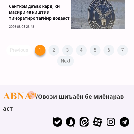
Сентком даъво кард, ки
масири 48 киштии
тиҷоратиро тағйир додааст
2026-08-05 23:48
Previous
1
2
3
4
5
6
7
Next
Овози шиъаён бе миёнарав
аст