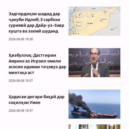
Задгирдиҳои шадид дар
ҷануби Идлиб; 3 сарбози
суриявӣ дар Дайр-уз-Завр
кушта ва захмӣ шуданд
2026-08-08 18:58
Ҳизбуллоҳ: Дастгирии
Амрико аз Исроил омили
асосии идомаи таҷовуз дар
минтақа аст
2026-08-08 18:57
Ҳодисаи дигари баҳрӣ дар
соҳилҳои Умон
2026-08-08 18:57