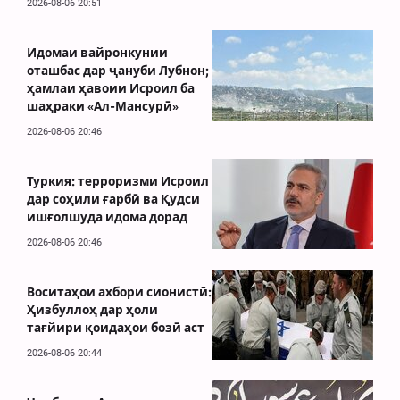
2026-08-06 20:51
Идомаи вайронкунии
оташбас дар ҷануби Лубнон;
ҳамлаи ҳавоии Исроил ба
шаҳраки «Ал-Мансурӣ»
2026-08-06 20:46
Туркия: терроризми Исроил
дар соҳили ғарбӣ ва Қудси
ишғолшуда идома дорад
2026-08-06 20:46
Воситаҳои ахбори сионистӣ:
Ҳизбуллоҳ дар ҳоли
тағйири қоидаҳои бозӣ аст
2026-08-06 20:44