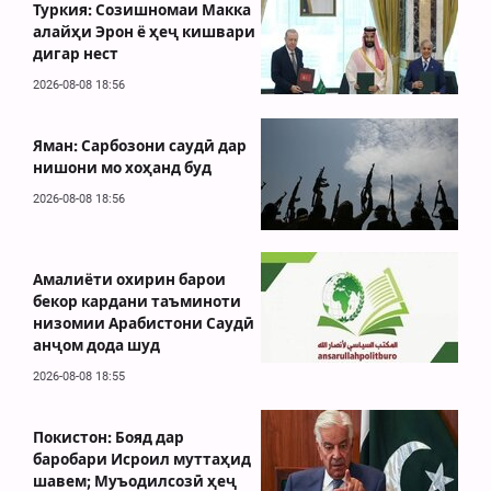
Туркия: Созишномаи Макка
алайҳи Эрон ё ҳеҷ кишвари
дигар нест
2026-08-08 18:56
Яман: Сарбозони саудӣ дар
нишони мо хоҳанд буд
2026-08-08 18:56
Амалиёти охирин барои
бекор кардани таъминоти
низомии Арабистони Саудӣ
анҷом дода шуд
2026-08-08 18:55
Покистон: Бояд дар
баробари Исроил муттаҳид
шавем; Муъодилсозӣ ҳеҷ