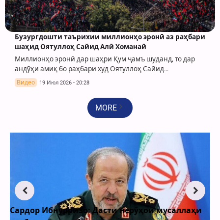
Бузургдошти таърихии миллионҳо эронӣ аз раҳбари
шаҳид Оятуллоҳ Сайид Алӣ Хоманаӣ
Миллионҳо эронӣ дар шаҳри Қум ҷамъ шуданд, то дар
андӯҳи амиқ бо раҳбари худ Оятуллоҳ Сайид…
Видео
19 Июл 2026 - 20:28
MORE
Ибнурризо: Дасти нерӯҳои мусаллаҳи
Туркия ом