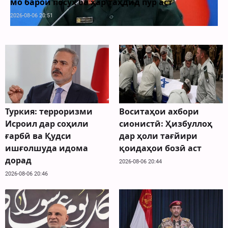
 посух ба ҳар таҳдид пур аст
музокирот
51
2026-08-06 20:51
Туркия: терроризми
Воситаҳои ахбори
Исроил дар соҳили
сионистӣ: Ҳизбуллоҳ
ғарбӣ ва Қудси
дар ҳоли тағйири
ишғолшуда идома
қоидаҳои бозӣ аст
дорад
2026-08-06 20:44
2026-08-06 20:46