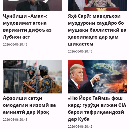
Ҷунбиши «Амал»:
Яҳё Сарӣ: мавқеъҳои
муқовимат ягона
муздурони саудӣро бо
варианти дифоъ аз
мушаки баллистикӣ ва
Лубнон аст
ҳавоипаҳпо дар ҳам
шикастем
2026-08-06 20:43
2026-08-06 20:43
Афзоиши сатҳи
«Ню Йорк Таймз» фош
омодагии низомӣ ва
кард: гурӯҳи вижаи CIA
амниятӣ дар Ироқ
барои тафриқаандозӣ
дар Куба
2026-08-06 20:43
2026-08-06 20:42