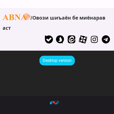
Овози шиъаён бе миёнарав
аст
Desktop version