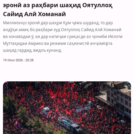
эронӣ аз раҳбари шаҳид Оятуллоҳ
Сайид Алӣ Хоманаӣ
Миллионҳо эронӣ дар шаҳри Қум ҷамъ шуданд, то дар
андӯҳи амиқ бо раҳбари худ Оятуллоҳ Сайид Алӣ Хоманаӣ
ва хонаводаи ӯ, ки дар натиҷаи суиқасде аз ҷониби Иёлоти
Муттаҳидаи Амрико ва режими саҳюнистӣ анҷомёфта
шаҳид гардид, видоъ кунанд.
19 Июл 2026 - 20:28