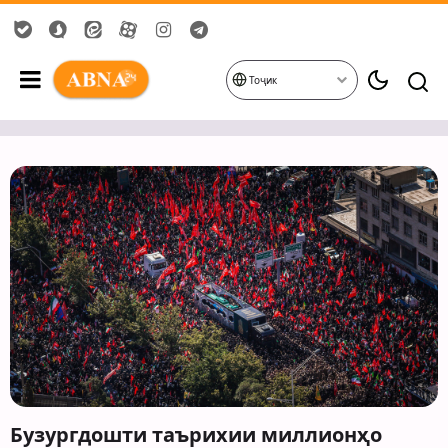
Тоҷик
Бузургдошти таърихии миллионҳо