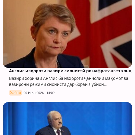
Англис изҳороти вазири сионистӣ ро нафратангез хонд
Вазири хориҷаи Англис ба изҳороти ҷанҷолии мақомот ва
вазирони режими сионистӣ дар бораи Лубнон…
Хабар
20 Июн 2026 - 14:09