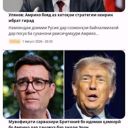
Улянов: Амрико бояд аз хатоҳои стратегии охирин
ибрат гирад
Намояндаи доимии Русия дар созмонҳои байналмилалӣ
дар посух ба суханони раисиҷумҳури Амрико…
Хабар
1 Август 2026 - 20:33
Мувофиқати сарвазири Бритониё бо идомаи ҳамкорӣ
бо Амрико дар таҷовуз бар зидди Эрон