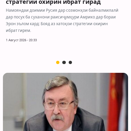
стратегии охирин ибрат гирад
Намояндаи доимии Русия дар созмонҳои байналмилалӣ
дар посух ба суханони раисиҷумҳури Амрико дар бораи
Эрон эълом кард: Бояд аз хатоҳои стратегии охирин
ибрат гирем.
1 Август 2026 - 20:33