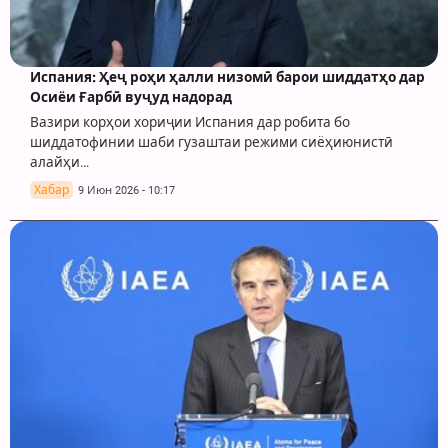
Испания: Ҳеҷ роҳи ҳалли низомӣ барои шиддатҳо дар
Осиёи Ғарбӣ вуҷуд надорад
Вазири корҳои хориҷии Испания дар робита бо
шиддатофинии шаби гузаштаи режими сиёҳиюнистӣ
алайҳи…
Хабар
9 Июн 2026 - 10:17