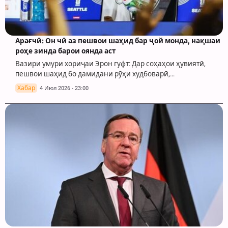
Арағчӣ: Он чӣ аз пешвои шаҳид бар ҷой монда, нақшаи
роҳе зинда барои оянда аст
Вазири умури хориҷаи Эрон гуфт: Дар соҳаҳои ҳувиятӣ,
пешвои шаҳид бо дамидани рӯҳи худбоварӣ,…
Хабар
4 Июл 2026 - 23:00