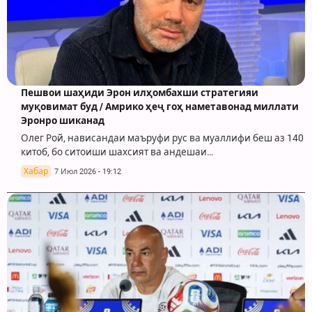
Пешвои шаҳиди Эрон илҳомбахши стратегияи
муқовимат буд / Амрико ҳеҷ гоҳ наметавонад миллати
Эронро шиканад
Олег Рой, нависандаи маъруфи рус ва муаллифи беш аз 140
китоб, бо ситоиши шахсият ва андешаи…
Хабар
7 Июл 2026 - 19:12