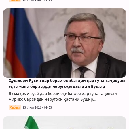
Ҳушдори Русия дар бораи оқибатҳои ҳар гуна таҷовузи
эҳтимолӣ бар зидди нерӯгоҳи ҳастаии Бушир
Як мақоми русӣ дар бораи оқибатҳои ҳар гуна таҷовузи
Амрико бар зидди нерӯгоҳи ҳастаии Бушир…
Хабар
13 Июл 2026 - 09:53