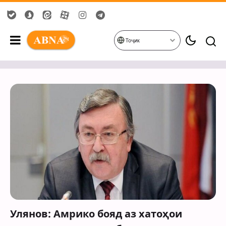
Тоҷик
Улянов: Амрико бояд аз хатоҳои