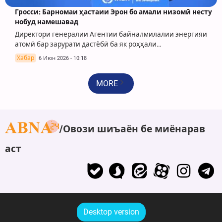
Гросси: Барномаи ҳастаии Эрон бо амали низомӣ несту
нобуд намешавад
Директори генералии Агентии байналмилалии энергияи
атомӣ бар зарурати дастёбӣ ба як роҳҳали…
Хабар
6 Июн 2026 - 10:18
MORE
Овози шиъаён бе миёнарав
аст
Desktop version