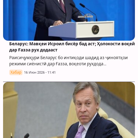
Беларус: Мавқеи Исроил бисёр бад аст; Ҳолокости воқеӣ
дар Ғазза рух додааст
Раисиҷумҳури Беларус бо интиқоди шадид аз ҷиноятҳои
режими сиёнистӣ дар Ғазза, воқеоти рухдода…
Хабар
16 Июн 2026 - 11:41