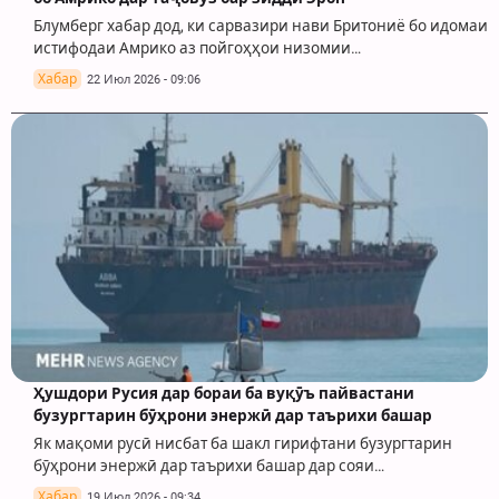
Блумберг хабар дод, ки сарвазири нави Бритониё бо идомаи
истифодаи Амрико аз пойгоҳҳои низомии…
Хабар
22 Июл 2026 - 09:06
Ҳушдори Русия дар бораи ба вуқӯъ пайвастани
бузургтарин бӯҳрони энержӣ дар таърихи башар
Як мақоми русӣ нисбат ба шакл гирифтани бузургтарин
бӯҳрони энержӣ дар таърихи башар дар сояи…
Хабар
19 Июл 2026 - 09:34