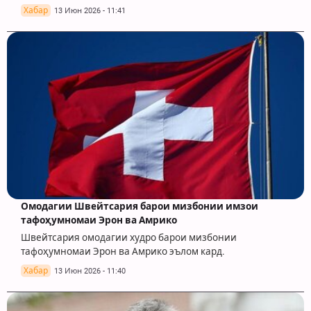
Хабар
13 Июн 2026 - 11:41
Омодагии Швейтсария барои мизбонии имзои
тафоҳумномаи Эрон ва Амрико
Швейтсария омодагии худро барои мизбонии
тафоҳумномаи Эрон ва Амрико эълом кард.
Хабар
13 Июн 2026 - 11:40