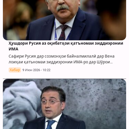
Ҳушдори Русия аз оқибатҳои қатъномаи зиддиэронии
ИМА
Сафири Русия дар созмонҳои байналмилалӣ дар Вена
лоиҳаи қатъномаи зиддиэронии ИМА-ро дар Шӯрои…
Хабар
9 Июн 2026 - 10:22