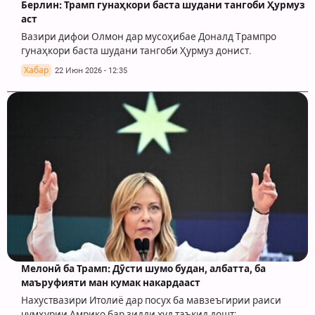
Берлин: Трамп гунаҳкори баста шудани тангоби Ҳурмуз
аст
Вазири дифои Олмон дар мусоҳибае Доналд Трампро
гунаҳкори баста шудани тангоби Ҳурмуз донист.
Хабар
22 Июн 2026 - 12:35
Мелонӣ ба Трамп: Дӯсти шумо будан, албатта, ба
маъруфияти ман кумак накардааст
Нахуствазири Итолиё дар посух ба мавзеъгирии раиси
ҷумҳурии Амрико бар зидди худ таъкид дошт:…