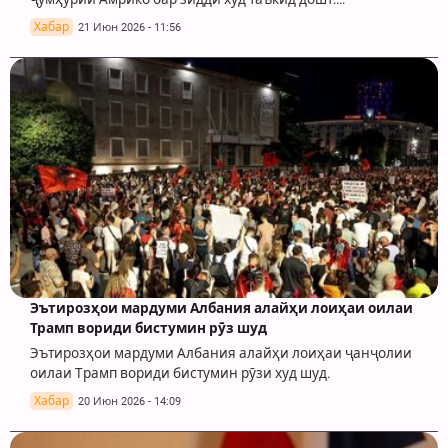
Хабар
21 Июн 2026 - 11:56
Эътирозҳои мардуми Албания алайҳи лоиҳаи оилаи
Трамп вориди бистумин рӯз шуд
Эътирозҳои мардуми Албания алайҳи лоиҳаи ҷанҷолии
оилаи Трамп вориди бистумин рӯзи худ шуд.
Хабар
20 Июн 2026 - 14:09