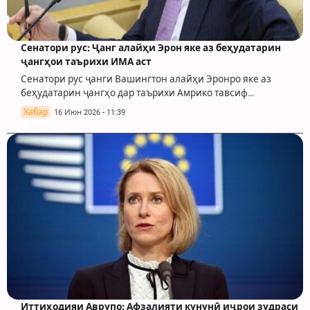
Сенатори рус: Ҷанг алайҳи Эрон яке аз беҳудатарин
ҷангҳои таърихи ИМА аст
Сенатори рус ҷанги Вашингтон алайҳи Эронро яке аз
беҳудатарин ҷангҳо дар таърихи Амрико тавсиф…
Хабар
16 Июн 2026 - 11:39
Иттиҳодияи Аврупо: Афзалияти кунунӣ иҷрои зудраси