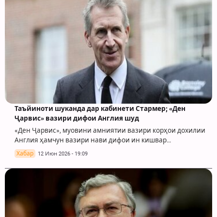
Таъйиноти шуканда дар кабинети Стармер; «Ден
Ҷарвис» вазири дифои Англия шуд
«Ден Ҷарвис», муовини амниятии вазири корҳои дохилии
Англия ҳамчун вазири нави дифои ин кишвар…
Хабар
12 Июн 2026 - 19:09