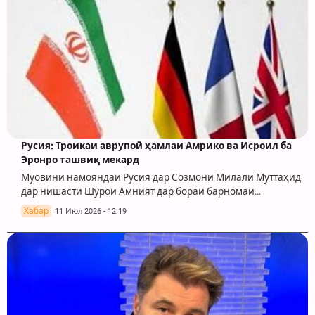
Русия: Троикаи аврупоӣ ҳамлаи Амрико ва Исроил ба
Эронро ташвиқ мекард
Муовини намояндаи Русия дар Созмони Милали Муттаҳид
дар нишасти Шӯрои Амният дар бораи барномаи…
Хабар
11 Июл 2026 - 12:19