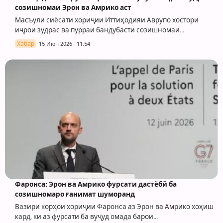
созишномаи Эрон ва Амрико аст
Масъули сиёсати хориҷии Иттиҳодияи Аврупо хостори
иҷрои зудрас ва пурраи бандубасти созишномаи…
Хабар
15 Июн 2026 - 11:54
Фаронса: Эрон ва Амрико фурсати дастёбӣ ба
созишномаро ғанимат шуморанд
Вазири корҳои хориҷии Фаронса аз Эрон ва Амрико хоҳиш
кард, ки аз фурсати ба вуҷуд омада барои…