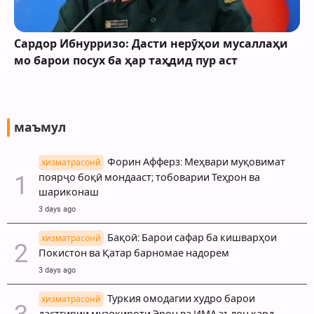
Сардор Ибнурризо: Дасти нерӯҳои мусаллаҳи
мо барои посух ба ҳар таҳдид пур аст
маъмул
Форин Афферз: Меҳвари муқовимат
хизматрасонй
поярҷо боқӣ мондааст; тобоварии Теҳрон ва
шариконаш
3 days ago
Бақоӣ: Барои сафар ба кишварҳои
хизматрасонй
Покистон ва Қатар барномае надорем
3 days ago
Туркия омодагии худро барои
хизматрасонй