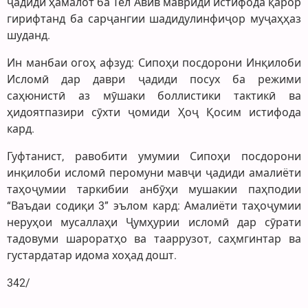
ҷадиди ҳамалот ба Тел Авив мавриди истифода қарор
гирифтанд ба сарҷангии шадидулинфиҷор муҷаҳҳаз
шуданд.
Ин манбаи огоҳ афзуд: Сипоҳи посдорони Инқилоби
Исломӣ дар даври ҷадиди посух ба режими
саҳюнистӣ аз мӯшаки боллистики тактикӣ ва
ҳидоятпазири сӯхти ҷомиди Ҳоҷ Қосим истифода
кард.
Гуфтанист, равобити умумии Сипоҳи посдорони
инқилоби исломӣ перомуни мавҷи ҷадиди амалиёти
таҳоҷумии таркибии анбӯҳи мушакии паҳподии
“Ваъдаи содиқи 3” эълом кард: Амалиёти таҳоҷумии
неруҳои мусаллаҳи Ҷумҳурии исломӣ дар сӯрати
тадовуми шароратҳо ва тааррузот, саҳмгинтар ва
густардатар идома хоҳад дошт.
342/