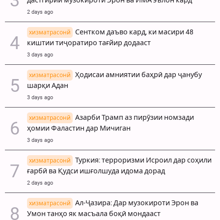
дастгирии музокироти Эрон ва ИМА эълон кард
2 days ago
Сентком даъво кард, ки масири 48
хизматрасонй
киштии тиҷоратиро тағйир додааст
3 days ago
Ҳодисаи амниятии баҳрӣ дар ҷанубу
хизматрасонй
шарқи Адан
3 days ago
Азарби Трамп аз пирӯзии номзади
хизматрасонй
ҳомии Фаластин дар Мичиган
3 days ago
Туркия: терроризми Исроил дар соҳили
хизматрасонй
ғарбӣ ва Қудси ишғолшуда идома дорад
2 days ago
Ал-Ҷазира: Дар музокироти Эрон ва
хизматрасонй
Умон танҳо як масъала боқӣ мондааст