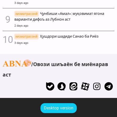
3 days ago
Ҷунбиши «Амал»: муқовимат ягона
хизматрасонй
варианти дифоъ аз Лубнон аст
2 days ago
Ҳушдори шадиди Санао ба Риёз
хизматрасонй
3 days ago
Овози шиъаён бе миёнарав
аст
Desktop version