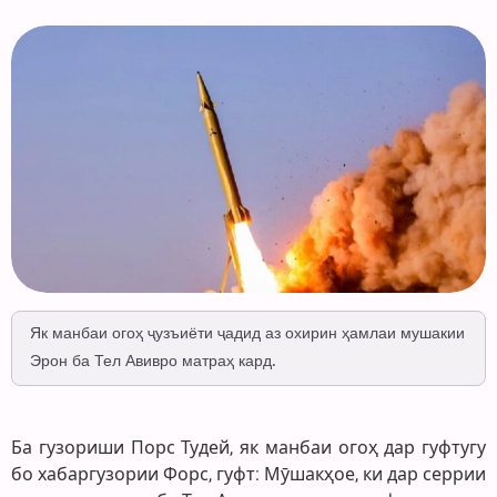
Як манбаи огоҳ ҷузъиёти ҷадид аз охирин ҳамлаи мушакии
Эрон ба Тел Авивро матраҳ кард.
Ба гузориши Порс Тудей, як манбаи огоҳ дар гуфтугу
бо хабаргузории Форс, гуфт: Мӯшакҳое, ки дар серрии