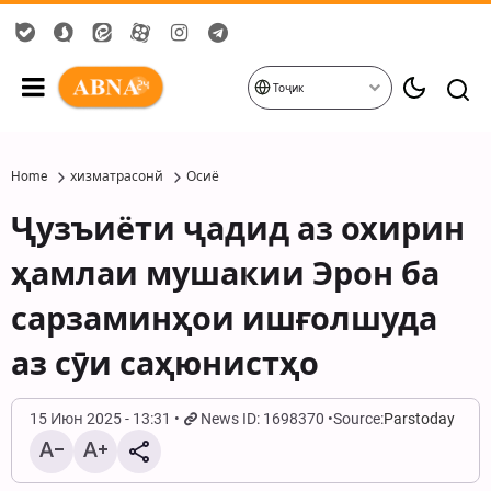
Тоҷик
Home
хизматрасонй
Осиё
Ҷузъиёти ҷадид аз охирин
ҳамлаи мушакии Эрон ба
сарзаминҳои ишғолшуда
аз сӯи саҳюнистҳо
15 Июн 2025 - 13:31
News ID: 1698370
Source:
Parstoday