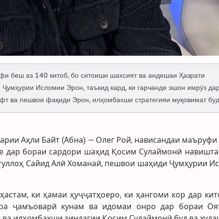
фи беш аз 140 китоб, бо ситоиши шахсият ва андешаи Ҳазрати
Ҷумҳурии Исломии Эрон, таъкид кард, ки гарчанде эшон имрӯз да
фт ва пешвои фақиди Эрон, илҳомбахши стратегияи муқовимат буд
рии Аҳли Байт (Абна) — Олег Рой, нависандаи маъруфи р
бе дар бораи сардори шаҳид Қосим Сулаймонӣ навиштаа
туллоҳ Сайид Алӣ Хоманаӣ, пешвои шаҳиди Ҷумҳурии И
ҳастам, ки ҳамаи ҳуҷҷатҳоеро, ки ҳангоми кор дар кит
ра ҷамъоварӣ кунам ва идомаи онро дар бораи Оя
с ва илҳомбахши зиндагии Қосим Сулаймонӣ буд ва худа