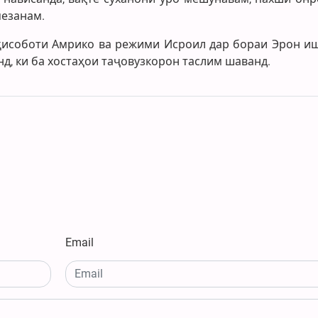
мезанам.
и ҳисоботи Амрико ва режими Исроил дар бораи Эрон и
нд, ки ба хостаҳои таҷовузкорон таслим шаванд.
Email