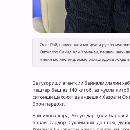
Олег Рой, нависандаи маъруфи рус ва муалли
Оятуллоҳ Сайид Алӣ Хоманаӣ, пешвои шаҳиди 
миёни мо нестанд, аммо роҳаш идома хоҳад ё
Ба гузориши агентсии байналмилалии хаба
пештар беш аз 140 китоб, аз ҷумла кито
ситоиши шахсият ва андешаи Ҳазрати Оя
Эрон пардохт.
Вай илова кард: Акнун дар ҳоли баррасӣ 
бораи сардор Сулаймонӣ доштам, дубо
Хоманаӣ бинависам, ҳамон пешво, ки асо