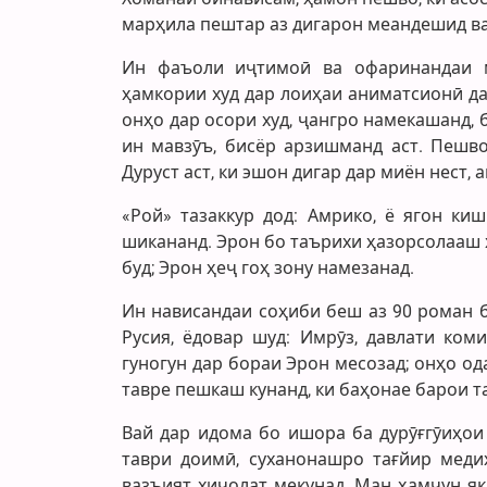
марҳила пештар аз дигарон меандешид ва 
Ин фаъоли иҷтимоӣ ва офаринандаи м
ҳамкории худ дар лоиҳаи аниматсионӣ да
онҳо дар осори худ, ҷангро намекашанд, 
ин мавзӯъ, бисёр арзишманд аст. Пешв
Дуруст аст, ки эшон дигар дар миён нест,
«Рой» тазаккур дод: Амрико, ё ягон ки
шикананд. Эрон бо таърихи ҳазорсолааш 
буд; Эрон ҳеҷ гоҳ зону намезанад.
Ин нависандаи соҳиби беш аз 90 роман б
Русия, ёдовар шуд: Имрӯз, давлати ком
гуногун дар бораи Эрон месозад; онҳо ода
тавре пешкаш кунанд, ки баҳонае барои 
Вай дар идома бо ишора ба дурӯғгӯиҳои
таври доимӣ, суханонашро тағйир медиҳ
вазъият хиҷолат мекунад. Ман ҳамчун як