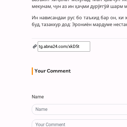
мекунам, чун аз ин ҳаҷми дурӯғгӯӣ шарм 
Ин нависандаи рус бо таъкид бар он, к
буд, тазаккур дод: Эрониён мардуме неста
Your Comment
Name