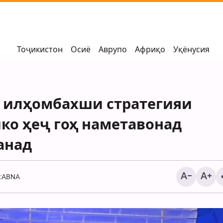
Тоҷикистон
Осиё
Аврупо
Африқо
Уқёнусия
 илҳомбахши стратегияи
ко ҳеҷ гоҳ наметавонад
анад
:
ABNA
Туркия: терроризми 
дар соҳили ғарбӣ ва
ишғолшуда идома д