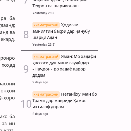
Теҳрон ва шариконаш
Yesterday 23:51
ора ба
Ҳодисаи
даанд;
хизматрасонй
амниятии баҳрӣ дар ҷанубу
анд ва
шарқи Адан
екард.
Yesterday 23:51
Яман: Мо ҳадафи
хизматрасонй
Эронро
ҳассоси душмани саудӣ дар
 хоҳад
«Наҷрон»-ро ҳадаф қарор
додем
2 days ago
расони
тонҳои
Нетанёҳу: Ман бо
хизматрасонй
рӯғҳоро
Трамп дар мавриди Ҳамос
ихтилоф дорам
2 days ago
ико ба
 аз ин
о қатъ