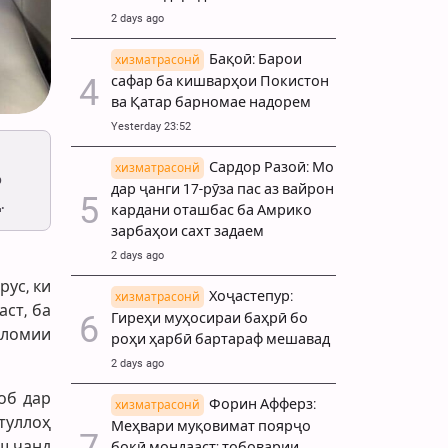
2 days ago
Бақоӣ: Барои
хизматрасонй
сафар ба кишварҳои Покистон
ва Қатар барномае надорем
Yesterday 23:52
Сардор Разоӣ: Мо
хизматрасонй
р
дар ҷанги 17-рӯза пас аз вайрон
.
кардани оташбас ба Амрико
зарбаҳои сахт задаем
2 days ago
ус, ки
Хоҷастепур:
хизматрасонй
ст, ба
Гиреҳи муҳосираи баҳрӣ бо
сломии
роҳи ҳарбӣ бартараф мешавад
2 days ago
об дар
Форин Афферз:
хизматрасонй
туллоҳ
Меҳвари муқовимат поярҷо
ш чанд
боқӣ мондааст; тобоварии