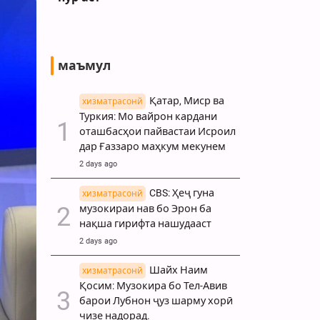
маъмул
Қатар, Миср ва
хизматрасонй
Туркия: Мо вайрон кардани
оташбасҳои пайвастаи Исроил
дар Ғаззаро маҳкум мекунем
2 days ago
CBS: Ҳеҷ гуна
хизматрасонй
музокираи нав бо Эрон ба
нақша гирифта нашудааст
2 days ago
Шайх Наим
хизматрасонй
Қосим: Музокира бо Тел-Авив
барои Лубнон ҷуз шарму хорӣ
чизе надорад.