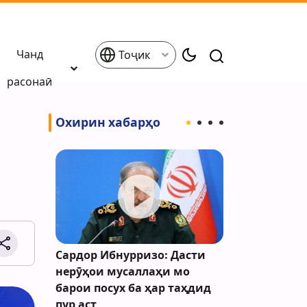
Чанд
Тоҷик
расонаӣ
Охирин хабарҳо
Исроил
Сардор Ибнурризо: Дасти
Туркия омо
 Қудси
нерӯҳои мусаллаҳи мо
барои даст
орад
барои посух ба ҳар таҳдид
музокироти
пур аст
эълон кард