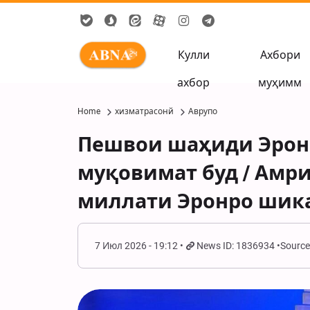
Кулли
Ахбори
ахбор
муҳимм
Home
хизматрасонй
Аврупо
Пешвои шаҳиди Эрон
муқовимат буд / Амри
миллати Эронро шик
7 Июл 2026 - 19:12
News ID: 1836934
Source