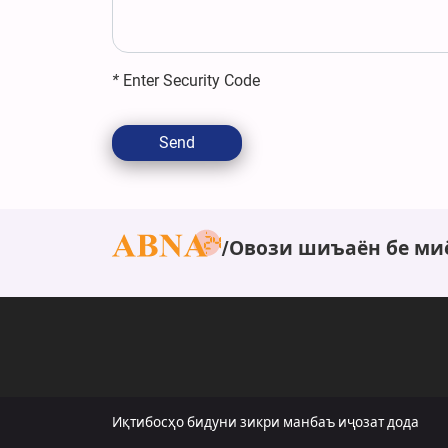
*
Enter Security Code
Send
Овози шиъаён бе ми
Иқтибосҳо бидуни зикри манбаъ иҷозат дода