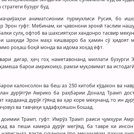
стратеги бузург буд.
аҷмӯаҳои аниматсионии пурмухлиси Русия, бо иш
р Эрон гуфт: Мебинам, ки ҷавонони эронӣ таслим нашу
балки сулҳ, офтоб ва шахсиятҳои хандонро тасвир мекун
ои шаҳиди Эрон маҳз кишварро ба ҳамин сӯ ҳидоят м
 аммо роҳаш боқӣ монда ва идома хоҳад ёфт.
швари дигар, ҳеҷ гоҳ наметавонанд миллати бузурги 
ҳамеша барои амрикоиҳо, рамзи муқовимат ва истодагӣ
арои калонсолон ва беш аз 250 китоби кӯдакон ва нав
илан дурӯғгӯи Амрико ба раҳбарии Доналд Трамп дос
т кардаанд дурӯғ гӯянд ва ҳар коре мекунанд, то ин ду
таҷовуз ва тавҷеҳи ҳадафҳояшон бошад.
 доимии Трамп, гуфт: Имрӯз Трамп раиси ҷумҳури Амр
ад ва пеши камера дурӯғ мегӯяд, ба тавре ки инсон
 нависанда, вақте суханони ӯро мешунавам, пахши онр