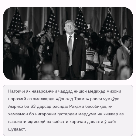
Натоиҷи як назарсанҷии ҷаддид нишон медиҳад мизони
норозигӣ аз амалкарди «Доналд Трамп» раиси ҷумҳӯри
Амрико ба 63 дарсад расида؛ Рақами бесобиқае, ки
ҳамзамон бо нигаронии густардаи мардуми ин кишвар аз
вазъияти иқтисодӣ ва сиёсати хориҷаи давлати ӯ сабт
шудааст.