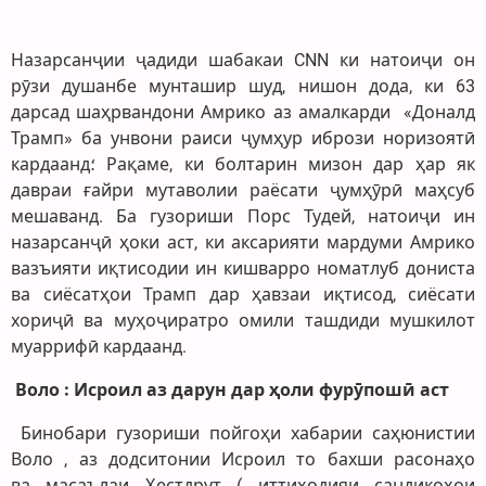
Назарсанҷии ҷадиди шабакаи CNN ки натоиҷи он
рӯзи душанбе мунташир шуд, нишон дода, ки 63
дарсад шаҳрвандони Амрико аз амалкарди «Доналд
Трамп» ба унвони раиси ҷумҳур ибрози норизоятӣ
кардаанд؛ Рақаме, ки болтарин мизон дар ҳар як
давраи ғайри мутаволии раёсати ҷумҳӯрӣ маҳсуб
мешаванд. Ба гузориши Порс Тудей, натоиҷи ин
назарсанҷӣ ҳоки аст, ки аксарияти мардуми Амрико
вазъияти иқтисодии ин кишварро номатлуб дониста
ва сиёсатҳои Трамп дар ҳавзаи иқтисод, сиёсати
хориҷӣ ва муҳоҷиратро омили ташдиди мушкилот
муаррифӣ кардаанд.
Воло : Исроил аз дарун дар ҳоли фурӯпошӣ аст
Бинобари гузориши пойгоҳи хабарии саҳюнистии
Воло , аз додситонии Исроил то бахши расонаҳо
ва масаълаи Ҳестдрут ( иттиҳодияи сандикоҳои