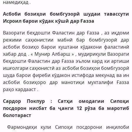
намедиҳад .
Асбоби бозиҳои бомбгузорӣ шудаи тавассути
Исроил барои кӯдак кӯшӣ дар Ғазза
Вазорати беҳдошти Фаластин дар Ғазза , аз иқдоми
режими саҳюнистии мабнӣ бар бомбгузорӣ дар
асбоби бозиҳо барои куштани кӯдакони фаластинӣ
хабар дод . « Мунир Албарш » , мудирикули Вазорати
беҳдошти Фаластин дар Ғазза эълом кард ки артиши
ишғолгари саҳюнистӣ аз асбоби бозиҳои бомбгузорӣ
шуда барои фиреби кӯдакон истифода мекунад ва ин
асбоби бозиҳоро дар манотиқи мухталифи Ғазза
раҳо кардааст .
Сардор Покпур : Сатҳи омодагии Сипоҳи
посдорон нисбат ба ҷанги 12 рӯза ба маротиб
болотараст
Фармондеҳи кули Сипоҳи посдорони инқилоби