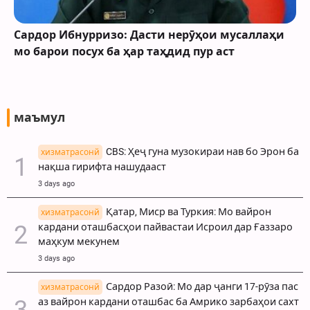
Сардор Ибнурризо: Дасти нерӯҳои мусаллаҳи
мо барои посух ба ҳар таҳдид пур аст
маъмул
CBS: Ҳеҷ гуна музокираи нав бо Эрон ба
хизматрасонй
нақша гирифта нашудааст
3 days ago
Қатар, Миср ва Туркия: Мо вайрон
хизматрасонй
кардани оташбасҳои пайвастаи Исроил дар Ғаззаро
маҳкум мекунем
3 days ago
Сардор Разоӣ: Мо дар ҷанги 17-рӯза пас
хизматрасонй
аз вайрон кардани оташбас ба Амрико зарбаҳои сахт