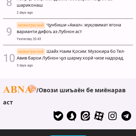
шариконаш
2 days ago
Ҷунбиши «Амал»: муқовимат ягона
хизматрасонй
варианти дифоъ аз Лубнон аст
Yesterday 20:43
Шайх Наим Қосим: Музокира бо Тел-
хизматрасонй
Авив барои Лубнон ҷуз шарму хорӣ чизе надорад.
3 days ago
Овози шиъаён бе миёнарав
аст