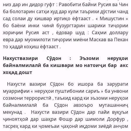
низ дар ин дидор гуфт : Равобити байни Русия ва Чин
ба болотарин сатҳи худ дар кули таърихи дӯстии чанд
сад солаи ду кишвар иртиқо ёфтааст . « Мишустин »
бо баёни инки чинӣ бузургтарин шарики тиҷории
хориҷии Русия аст , ёдовар шуд : Саҳми доллару
евра дар муомилоти тиҷории миёни Маскав ва Пекан
то ҳаддӣ коҳиш ёфтааст .
Нахуствазири Сӯдон : Эъзоми неруҳои
байналмилалӣ ба кишвари мо натоиҷи бар акс
хоҳад дошт
Нахусти вазири Сӯдон бо ишора ба зарурати
муаррифии « неруҳои пуштибонии сариъ » ба унвони
созмони террористӣ , таъкид кард ки эъзоми неруҳои
байналмилалӣ ба Сӯдон авзоъро муташанниҷ
мекунад . Нахусти вазири Сӯдон дар пайи вуқуъи
ҷиноятҳоӣ дар шаҳри Фошр дар шимоли Дорфур ,
тасреҳ кард ки ҷомеъаи ҷаҳонӣ иқдоми зиёдӣ анҷом