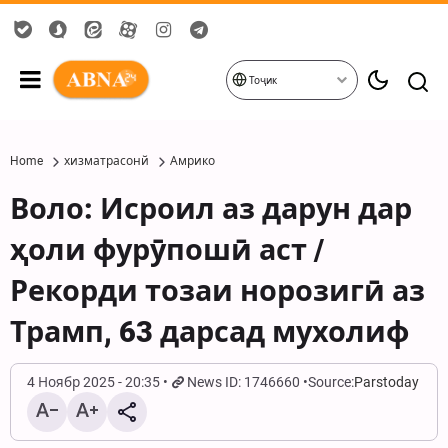
Тоҷик
Home
хизматрасонй
Амрико
Воло: Исроил аз дарун дар
ҳоли фурӯпошӣ аст /
Рекорди тозаи норозигӣ аз
Трамп, 63 дарсад мухолиф
4 Ноябр 2025 - 20:35
News ID: 1746660
Source:
Parstoday