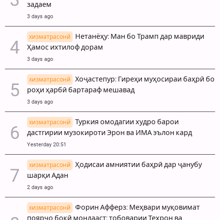
задаем
3 days ago
Нетанёҳу: Ман бо Трамп дар мавриди
хизматрасонй
Ҳамос ихтилоф дорам
3 days ago
Хоҷастепур: Гиреҳи муҳосираи баҳрӣ бо
хизматрасонй
роҳи ҳарбӣ бартараф мешавад
3 days ago
Туркия омодагии худро барои
хизматрасонй
дастгирии музокироти Эрон ва ИМА эълон кард
Yesterday 20:51
Ҳодисаи амниятии баҳрӣ дар ҷанубу
хизматрасонй
шарқи Адан
2 days ago
Форин Афферз: Меҳвари муқовимат
хизматрасонй
поярҷо боқӣ мондааст; тобоварии Теҳрон ва