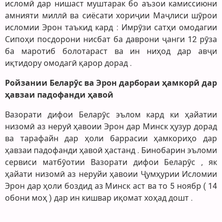
исломӣ дар нишаст муштарак бо аъзои камиссиюни
амнияти миллӣ ва сиёсати хориҷии Маҷлиси шӯрои
исломии Эрон таъкид кард : Имрӯзи сатҳи омодагии
Сипоҳи посдорони нисбат ба даврони ҷанги 12 рӯза
ба маротиб болотараст ва ин ниҳод дар авҷи
иқтидору омодагӣ қарор дорад .
Ройзании Беларӯс ва Эрон дарбораи ҳамкорӣ дар
ҳавзаи падофанди ҳавоӣ
Вазорати дифои Беларӯс эълом кард ки ҳайатии
низомӣ аз неруӣ ҳавоии Эрон дар Минск ҳузур дорад
ва тарафайн дар ҳоли баррасии ҳамкориҳо дар
ҳавзаи падофанди ҳавоӣ ҳастанд . Бинобарин эъломи
сервиси матбӯотии Вазорати дифои Беларӯс , як
ҳайати низомӣ аз неруйи ҳавоии Ҷумҳурии Исломии
Эрон дар ҳоли боздид аз Минск аст ва то 5 ноябр ( 14
обони моҳ ) дар ин кишвар иқомат хоҳад дошт .