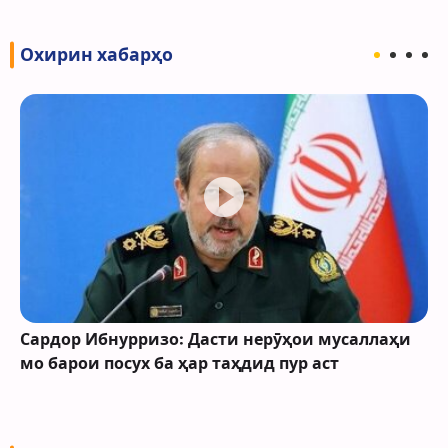
Охирин хабарҳо
Сардор Ибнурризо: Дасти нерӯҳои мусаллаҳи
мо барои посух ба ҳар таҳдид пур аст