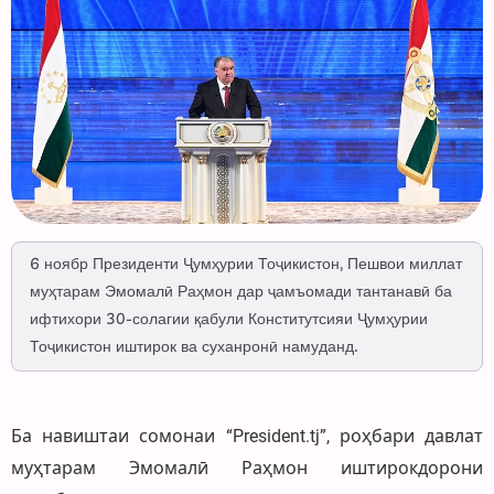
6 ноябр Президенти Ҷумҳурии Тоҷикистон, Пешвои миллат
муҳтарам Эмомалӣ Раҳмон дар ҷамъомади тантанавӣ ба
ифтихори 30-солагии қабули Конститутсияи Ҷумҳурии
Тоҷикистон иштирок ва суханронӣ намуданд.
Ба навиштаи сомонаи “President.tj”, роҳбари давлат
муҳтарам Эмомалӣ Раҳмон иштирокдорони