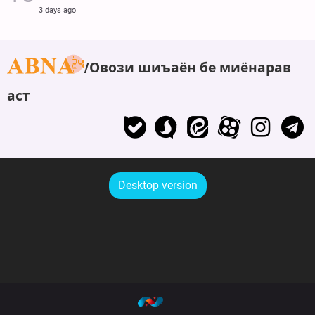
3 days ago
Овози шиъаён бе миёнарав
аст
Desktop version