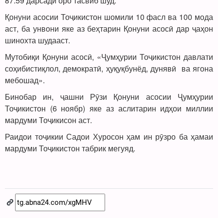
87.59 дарсади оро тасвиб шуд.
Қонуни асосии Тоҷикистон шомили 10 фасл ва 100 мода
аст, ба унвони яке аз беҳтарин Қонуни асосӣ дар ҷаҳон
шинохта шудааст.
Мутобиқи Қонуни асосӣ, «Ҷумҳурии Тоҷикистон давлати
соҳибистиқлол, демократӣ, ҳуқуқбунёд, дунявӣ ва ягона
мебошад».
Бинобар ин, ҷашни Рӯзи Қонуни асосии Ҷумҳурии
Тоҷикистон (6 ноябр) яке аз аслитарин идҳои миллии
мардуми Тоҷикисон аст.
Раидои тоҷикии Садои Хуросон ҳам ин рӯзро ба ҳамаи
мардуми Тоҷикистон табрик мегуяд.