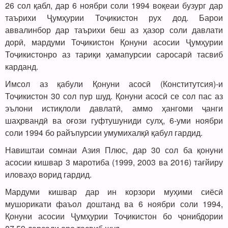
26 сол қабл, дар 6 ноябри соли 1994 воқеаи бузург дар
таърихи Ҷумҳурии Тоҷикистон рух дод. Барои
аввалинбор дар таърихи беш аз ҳазор соли давлати
дорӣ, мардуми Тоҷикистон Қонуни асосии Ҷумҳурии
Тоҷикистонро аз тариқи ҳамапурсии саросарӣ тасвиб
карданд.
Имсол аз қабули Қонуни асосӣ (Конститутсия)-и
Тоҷикистон 30 сол пур шуд. Қонуни асосӣ се сол пас аз
эълони истиқлоли давлатӣ, аммо ҳангоми ҷанги
шаҳрвандӣ ва оғози гуфтушуниди сулҳ, 6-уми ноябри
соли 1994 бо райъпурсии умумихалқӣ қабул гардид.
Навиштаи сомнаи Азия Плюс, дар 30 сол ба қонуни
асосии кишвар 3 маротиба (1999, 2003 ва 2016) тағйиру
иловаҳо ворид гардид.
Мардуми кишвар дар ин корзори муҳими сиёсӣ
мушорикати фаъол доштанд ва 6 ноябри соли 1994,
Қонуни асосии Ҷумҳурии Тоҷикистон бо ҷонибдории