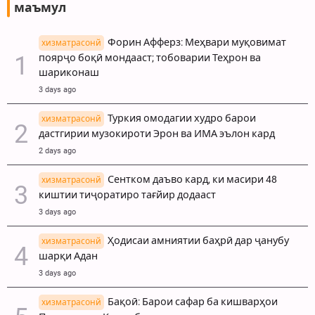
маъмул
Форин Афферз: Меҳвари муқовимат
хизматрасонй
поярҷо боқӣ мондааст; тобоварии Теҳрон ва
шариконаш
3 days ago
Туркия омодагии худро барои
хизматрасонй
дастгирии музокироти Эрон ва ИМА эълон кард
2 days ago
Сентком даъво кард, ки масири 48
хизматрасонй
киштии тиҷоратиро тағйир додааст
3 days ago
Ҳодисаи амниятии баҳрӣ дар ҷанубу
хизматрасонй
шарқи Адан
3 days ago
Бақоӣ: Барои сафар ба кишварҳои
хизматрасонй