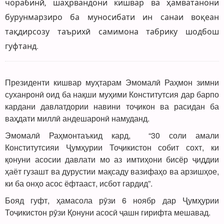
чорабинӣ, шаҳрвандони кишвар ва ҳамватанони
бурунмарзиро ба муносибати ин санаи воқеан
тақдирсозу таърихӣ самимона табрику шодбош
гуфтанд.
Президенти кишвар муҳтарам Эмомалӣ Раҳмон зимни
суханронӣ оид ба нақши муҳими Конститутсия дар барпо
кардани давлатдории навини тоҷикон ва расидан ба
ваҳдати миллӣ андешаронӣ намуданд.
Эмомалӣ Раҳмонтаъкид кард, “30 соли амали
Конститутсияи Ҷумҳурии Тоҷикистон собит сохт, ки
қонуни асосии давлати мо аз имтиҳони бисёр ҷиддии
ҳаёт гузашт ва дурустии мақсаду вазифаҳо ва арзишҳое,
ки ба онҳо асос ёфтааст, исбот гардид”.
Бояд гуфт, ҳамасола рӯзи 6 ноябр дар Ҷумҳурии
Тоҷикистон рӯзи Қонуни асосӣ ҷашн гирифта мешавад.