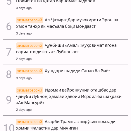
Покистон ва Қатар барномае надорем
3 days ago
Ал-Ҷазира: Дар музокироти Эрон ва
хизматрасонй
Умон танҳо як масъала боқӣ мондааст
3 days ago
Ҷунбиши «Амал»: муқовимат ягона
хизматрасонй
варианти дифоъ аз Лубнон аст
2 days ago
Ҳушдори шадиди Санао ба Риёз
хизматрасонй
3 days ago
Идомаи вайронкунии оташбас дар
хизматрасонй
ҷануби Лубнон; ҳамлаи ҳавоии Исроил ба шаҳраки
«Ал-Мансурӣ»
2 days ago
Азарби Трамп аз пирӯзии номзади
хизматрасонй
ҳомии Фаластин дар Мичиган