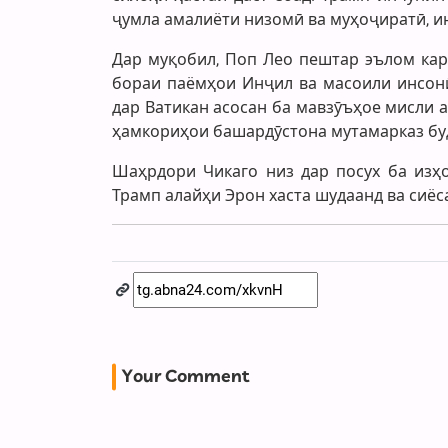
ҷумла амалиёти низомӣ ва муҳоҷиратӣ, ин
Дар муқобил, Поп Лео пештар эълом кард
бораи паёмҳои Инҷил ва масоили инсонӣ
дар Ватикан асосан ба мавзӯъҳое мисли 
ҳамкориҳои башардӯстона мутамарказ бу
Шаҳрдори Чикаго низ дар посух ба изҳо
Трамп алайҳи Эрон хаста шудаанд ва сиёс
Your Comment