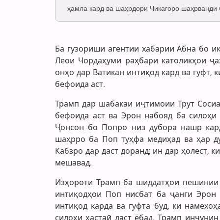
ҳамла кард ва шаҳрдори Чикагоро шаҳрванди
Ба гузориши агентии хабарии Абна бо и
Леои Чордаҳуми раҳбари католикҳои ҷа
онҳо дар Ватикан интиқод кард ва гуфт, 
бефоида аст.
Трамп дар шабакаи иҷтимоии Трут Сосиа
бефоида аст ва Эрон набояд ба силоҳи 
Ҷонсон бо Попро низ дубора нашр кард
шаҳрро ба Поп туҳфа медиҳад ва ҳар ду
Кабзро дар даст доранд; ин дар ҳолест, 
мешавад.
Изҳороти Трамп ба шиддатҳои пешинии 
интиқодҳои Поп нисбат ба ҷанги Эрон
интиқод карда ва гуфта буд, ки намехо
силоҳи ҳастаӣ даст ёбад. Трамп инчунин