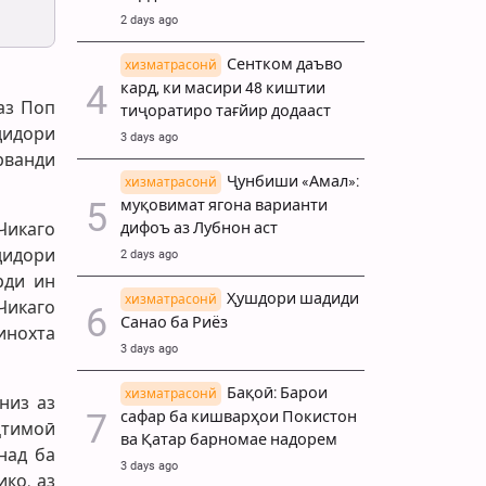
2 days ago
Сентком даъво
хизматрасонй
кард, ки масири 48 киштии
аз Поп
тиҷоратиро тағйир додааст
дидори
3 days ago
рванди
Ҷунбиши «Амал»:
хизматрасонй
муқовимат ягона варианти
дифоъ аз Лубнон аст
Чикаго
дидори
2 days ago
рди ин
Ҳушдори шадиди
хизматрасонй
Чикаго
Санао ба Риёз
инохта
3 days ago
Бақоӣ: Барои
хизматрасонй
низ аз
сафар ба кишварҳои Покистон
ҷтимоӣ
ва Қатар барномае надорем
над ба
3 days ago
ко, аз