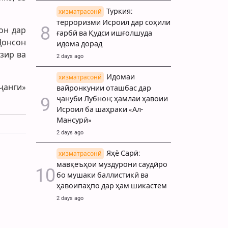
Туркия:
хизматрасонй
терроризми Исроил дар соҳили
он дар
ғарбӣ ва Қудси ишғолшуда
Ҷонсон
идома дорад
зир ва
2 days ago
Идомаи
хизматрасонй
ҷанги»
вайронкунии оташбас дар
ҷануби Лубнон; ҳамлаи ҳавоии
.
Исроил ба шаҳраки «Ал-
Мансурӣ»
2 days ago
Яҳё Сарӣ:
хизматрасонй
мавқеъҳои муздурони саудӣро
бо мушаки баллистикӣ ва
ҳавоипаҳпо дар ҳам шикастем
2 days ago