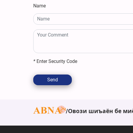
Name
*
Enter Security Code
Send
Овози шиъаён бе ми