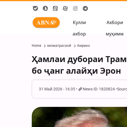
Кулли
Ахбори
ахбор
муҳимм
Home
хизматрасонй
Амрико
Ҳамлаи дубораи Трам
бо ҷанг алайҳи Эрон
31 Май 2026 - 16:35
News ID: 1820824
Sourc