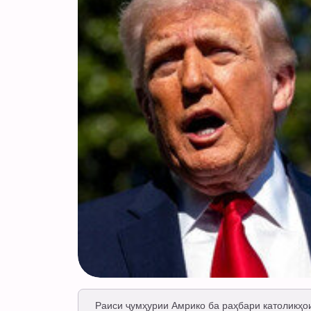
Раиси ҷумҳурии Амрико ба раҳбари католикҳо