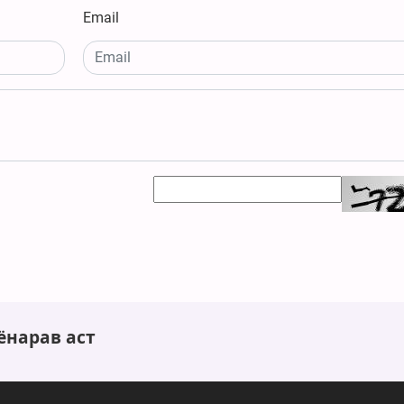
Email
ёнарав аст