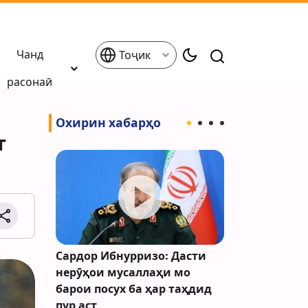
Чанд
Тоҷик
расонаӣ
Охирин хабарҳо
т
Исроил
Сардор Ибнурризо: Дасти
Туркия омо
 Қудси
нерӯҳои мусаллаҳи мо
барои даст
орад
барои посух ба ҳар таҳдид
музокироти
пур аст
эълон кард