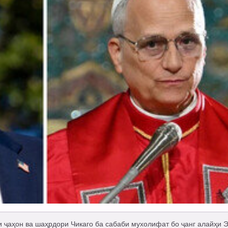
и ҷаҳон ва шаҳрдори Чикаго ба сабаби мухолифат бо ҷанг алайҳи 