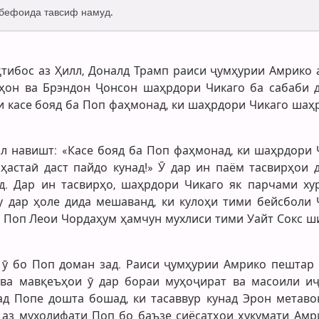
 бефоида тавсиф намуд.
қтибос аз Ҳилл, Доналд Трамп раиси ҷумҳурии Амрико 
ҳон ва Брэндон Ҷонсон шаҳрдори Чикаго ба сабаби 
ки касе бояд ба Поп фаҳмонад, ки шаҳрдори Чикаго шаҳ
л навишт: «Касе бояд ба Поп фаҳмонад, ки шаҳрдори 
ҳастаӣ даст пайдо кунад!» Ӯ дар ин паём тасвирҳои 
. Дар ин тасвирҳо, шаҳрдори Чикаго як парчами ху
 дар ҳоле дида мешаванд, ки кулоҳи тими бейсболи 
ки Поп Леои Чордаҳум ҳамчун мухлиси тими Уайт Сокс ш
ӯ бо Поп доман зад. Раиси ҷумҳурии Амрико пештар 
 ва мавқеъҳои ӯ дар бораи муҳоҷират ва масоили и
ҳад Попе дошта бошад, ки тасаввур кунад Эрон метаво
 аз мухолифати Поп бо баъзе сиёсатҳои ҳукумати Амри