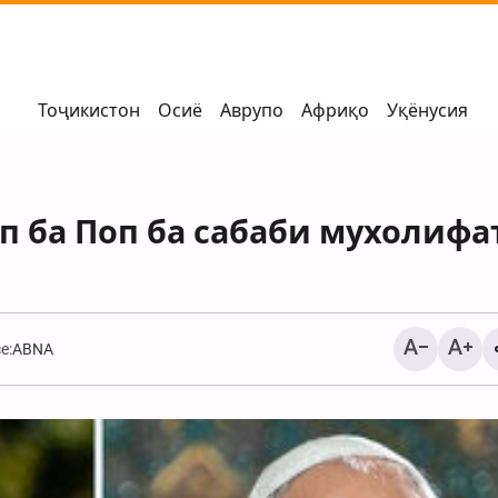
Тоҷикистон
Осиё
Аврупо
Африқо
Уқёнусия
п ба Поп ба сабаби мухолифа
e:
ABNA
Туркия: терроризми 
дар соҳили ғарбӣ ва
ишғолшуда идома д