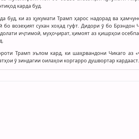
тиқод карда буд.
а буд, ки аз ҳукумати Трамп ҳарос надорад ва ҳамчун
 бо возеҳият сухан хоҳад гуфт. Дидори ӯ бо Брэндон 
адолати иҷтимоӣ, муҳоҷират, ҳимоят аз қишрҳои осебпа
д.
роти Трамп эълом кард, ки шаҳрвандони Чикаго аз «
атҳои ӯ зиндагии оилаҳои коргарро душвортар кардааст