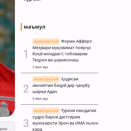
маъмул
Форин Афферз:
хизматрасонй
Меҳвари муқовимат поярҷо
боқӣ мондааст; тобоварии
Теҳрон ва шариконаш
3 days ago
Ҳодисаи
хизматрасонй
амниятии баҳрӣ дар ҷанубу
шарқи Адан
3 days ago
Туркия омодагии
хизматрасонй
худро барои дастгирии
музокироти Эрон ва ИМА эълон
Эрон
кард