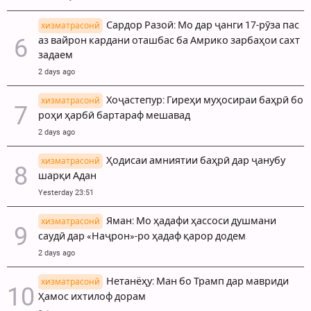
Сардор Разоӣ: Мо дар ҷанги 17-рӯза пас
хизматрасонй
аз вайрон кардани оташбас ба Амрико зарбаҳои сахт
задаем
2 days ago
Хоҷастепур: Гиреҳи муҳосираи баҳрӣ бо
хизматрасонй
роҳи ҳарбӣ бартараф мешавад
2 days ago
Ҳодисаи амниятии баҳрӣ дар ҷанубу
хизматрасонй
шарқи Адан
Yesterday 23:51
Яман: Мо ҳадафи ҳассоси душмани
хизматрасонй
саудӣ дар «Наҷрон»-ро ҳадаф қарор додем
2 days ago
Нетанёҳу: Ман бо Трамп дар мавриди
хизматрасонй
Ҳамос ихтилоф дорам