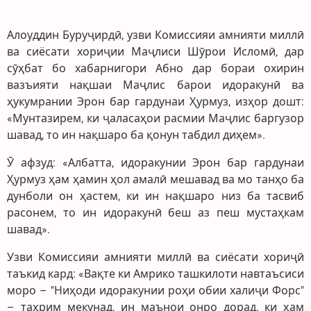
Алоуддин Буруҷирдӣ, узви Комиссияи амнияти миллӣ
ва сиёсати хориҷии Маҷлиси Шӯрои Исломӣ, дар
сӯҳбат бо хабарнигори Абно дар бораи охирин
вазъияти нақшаи Маҷлис барои идоракунӣ ва
ҳукумрании Эрон бар гардунаи Ҳурмуз, изҳор дошт:
«Мунтазирем, ки ҷаласаҳои расмии Маҷлис баргузор
шавад, то ин нақшаро ба қонун табдил диҳем».
Ӯ афзуд: «Албатта, идоракунии Эрон бар гардунаи
Ҳурмуз ҳам ҳамин ҳол амалӣ мешавад ва мо танҳо ба
дунболи он ҳастем, ки ин нақшаро низ ба тасвиб
расонем, то ин идоракунӣ беш аз пеш мустаҳкам
шавад».
Узви Комиссияи амнияти миллӣ ва сиёсати хориҷӣ
таъкид кард: «Вақте ки Амрико ташкилоти навтаъсиси
моро – "Ниҳоди идоракунии роҳи обии халиҷи Форс"
– таҳрим мекунад, ин маънои онро дорад, ки ҳам