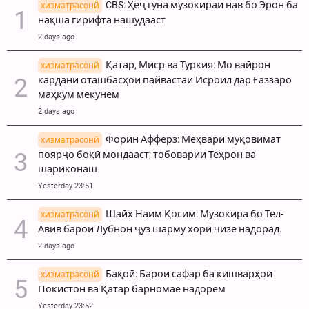
CBS: Ҳеҷ гуна музокираи нав бо Эрон ба
хизматрасонй
нақша гирифта нашудааст
2 days ago
Қатар, Миср ва Туркия: Мо вайрон
хизматрасонй
кардани оташбасҳои пайвастаи Исроил дар Ғаззаро
маҳкум мекунем
2 days ago
Форин Афферз: Меҳвари муқовимат
хизматрасонй
поярҷо боқӣ мондааст; тобоварии Теҳрон ва
шариконаш
Yesterday 23:51
Шайх Наим Қосим: Музокира бо Тел-
хизматрасонй
Авив барои Лубнон ҷуз шарму хорӣ чизе надорад.
2 days ago
Бақоӣ: Барои сафар ба кишварҳои
хизматрасонй
Покистон ва Қатар барномае надорем
Yesterday 23:52