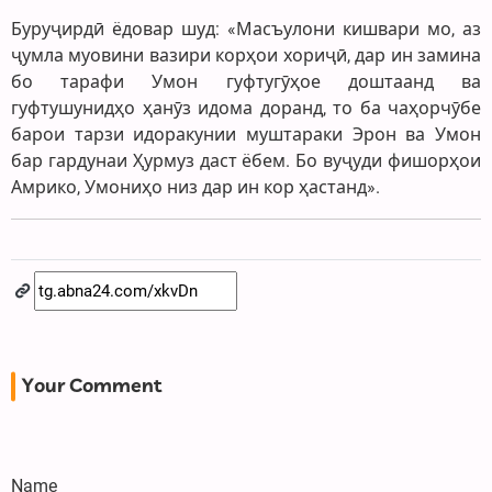
Буруҷирдӣ ёдовар шуд: «Масъулони кишвари мо, аз
ҷумла муовини вазири корҳои хориҷӣ, дар ин замина
бо тарафи Умон гуфтугӯҳое доштаанд ва
гуфтушунидҳо ҳанӯз идома доранд, то ба чаҳорчӯбе
барои тарзи идоракунии муштараки Эрон ва Умон
бар гардунаи Ҳурмуз даст ёбем. Бо вуҷуди фишорҳои
Амрико, Умониҳо низ дар ин кор ҳастанд».
Your Comment
Name