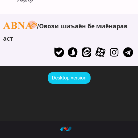
2 days ago
Овози шиъаён бе миёнарав
аст
Desktop version