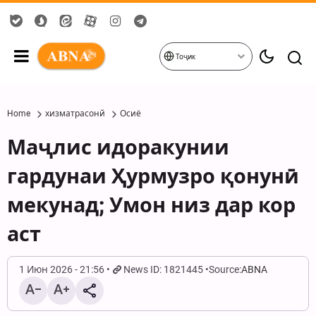
Тоҷик
Home
хизматрасонй
Осиё
Маҷлис идоракунии
гардунаи Ҳурмузро қонунӣ
мекунад; Умон низ дар кор
аст
1 Июн 2026 - 21:56
News ID: 1821445
Source:
ABNA