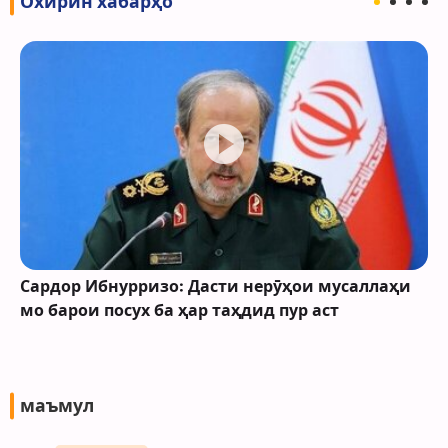
Охирин хабарҳо
Сардор Ибнурризо: Дасти нерӯҳои мусаллаҳи
мо барои посух ба ҳар таҳдид пур аст
маъмул