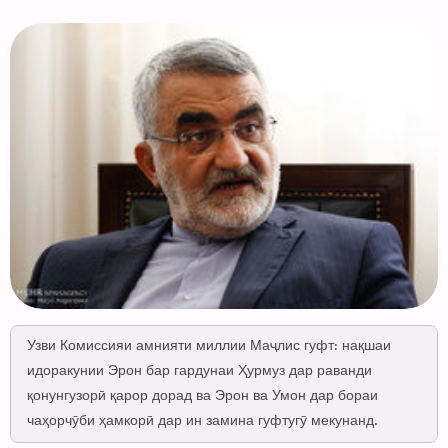
Узви Комиссияи амнияти миллии Маҷлис гуфт: нақшаи
идоракунии Эрон бар гардунаи Ҳурмуз дар раванди
қонунгузорӣ қарор дорад ва Эрон ва Умон дар бораи
чаҳорчӯби ҳамкорӣ дар ин замина гуфтугӯ мекунанд.