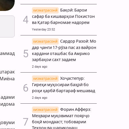
Бақоӣ: Барои
хизматрасонй
сафар ба кишварҳои Покистон
ва Қатар барномае надорем
Yesterday 23:52
Сардор Разоӣ: Мо
хизматрасонй
дар ҷанги 17-рӯза пас аз вайрон
ҳаммад
кардани оташбас ба Амрико
зарбаҳои сахт задаем
2 days ago
штарак
 Миёна
Хоҷастепур:
хизматрасонй
Гиреҳи муҳосираи баҳрӣ бо
роҳи ҳарбӣ бартараф мешавад
 адами
2 days ago
 идома
Форин Афферз:
хизматрасонй
Меҳвари муқовимат поярҷо
боқӣ мондааст; тобоварии
довуми
Теҳрон ва шариконаш