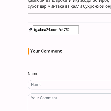
ҳамкорӣ ва шарокати иқтисодӣ бо Ироқ 
субот дар минтақа ва ҳалли буҳронҳои он
Your Comment
Name