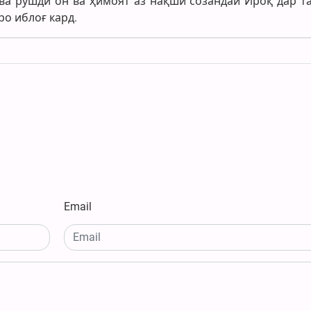
ва рушди он ва ҳимоят аз нақши созандаи Ироқ дар т
ро иблоғ кард.
Email