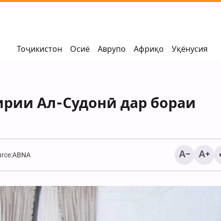
Тоҷикистон
Осиё
Аврупо
Африқо
Уқёнусия
рии Ал-Судонӣ дар бораи
rce:
ABNA
Ҳодисаи амниятии б
дар ҷанубу шарқи А