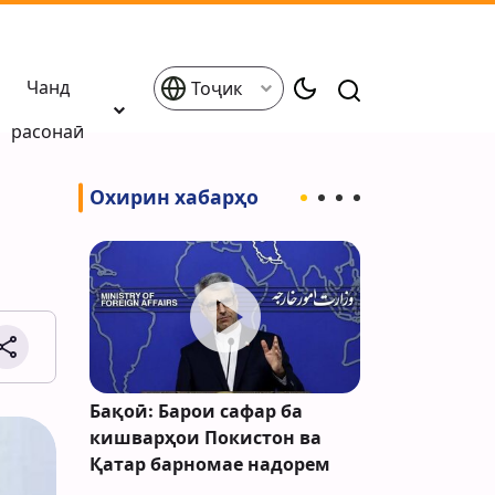
Чанд
Тоҷик
расонаӣ
Охирин хабарҳо
аҳрӣ
Бақоӣ: Барои сафар ба
Ал-Ҷазира:
дан
кишварҳои Покистон ва
Эрон ва Умо
Қатар барномае надорем
масъала бо