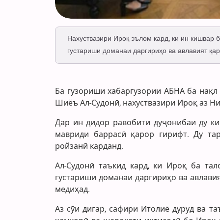
Нахуствазири Ироқ эълом кард, ки ин кишвар 
густариши доманаи даргириҳо ва авлавият қар
Ба гузориши хабаргузории АБНА ба нақл
Шиёъ Ал-Судонӣ, нахуствазири Ироқ аз Ни
Дар ин дидор равобити дуҷонибаи ду ки
мавриди баррасӣ қарор гирифт. Ду та
ройзанӣ карданд.
Ал-Судонӣ таъкид кард, ки Ироқ ба та
густариши доманаи даргириҳо ва авлавия
медиҳад.
Аз сӯи дигар, сафири Итолиё дуруд ва 