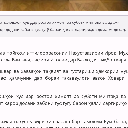
ба талошҳои худ дар ростои ҳимоят аз суботи минтақа ва адами
ор додани забони гуфтугӯ барои ҳалли даргириҳо идома медиҳад.
 аз пойгоҳи иттилооррасонии Нахуствазирии Ироқ, Му
кола Вантана, сафири Итолиё дар Бағдод истиқбол кард.
швар ва ҳавзаҳои тақвият ва густариши ҳамкории му
раф ҳамчунин дар бораи таҳаввулоти авзои Ховари
лошҳои худ дар ростои ҳимоят аз суботи минтақа ва
т қарор додани забони гуфтугӯ барои ҳалли даргириҳо
таъкиди нахуствазири кишвараш бар тамоюли Рум ба та