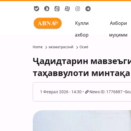
Кулли
Ахбори
ахбор
муҳимм
Home
хизматрасонй
Осиё
Ҷадидтарин мавзеъги
таҳаввулоти минтақа
1 Феврал 2026 - 14:30
News ID: 1776887
Sou