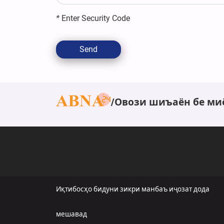
*
Enter Security Code
Send
Овози шиъаён бе ми
Иқтибосҳо бидуни зикри манбаъ иҷозат дода
мешавад