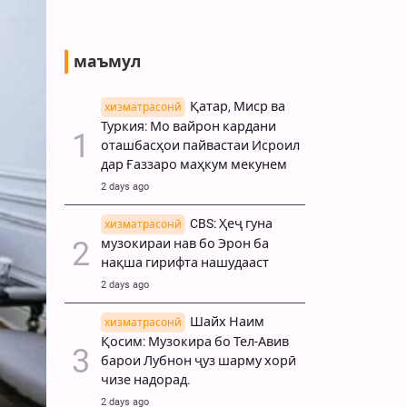
маъмул
Қатар, Миср ва
хизматрасонй
Туркия: Мо вайрон кардани
оташбасҳои пайвастаи Исроил
дар Ғаззаро маҳкум мекунем
2 days ago
CBS: Ҳеҷ гуна
хизматрасонй
музокираи нав бо Эрон ба
нақша гирифта нашудааст
2 days ago
Шайх Наим
хизматрасонй
Қосим: Музокира бо Тел-Авив
барои Лубнон ҷуз шарму хорӣ
чизе надорад.
2 days ago