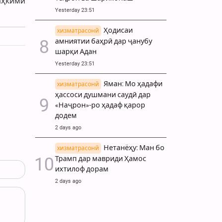
аҳкими
Yesterday 23:51
Ҳодисаи
хизматрасонй
амниятии баҳрӣ дар ҷанубу
шарқи Адан
Yesterday 23:51
Яман: Мо ҳадафи
хизматрасонй
ҳассоси душмани саудӣ дар
«Наҷрон»-ро ҳадаф қарор
додем
2 days ago
Нетанёҳу: Ман бо
хизматрасонй
Трамп дар мавриди Ҳамос
ихтилоф дорам
2 days ago