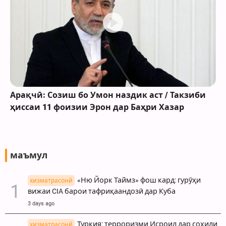
Арақчӣ: Созиш бо Умон наздик аст / Такзиби
ҳиссаи 11 фоизии Эрон дар Баҳри Хазар
маъмул
«Ню Йорк Таймз» фош кард: гурӯҳи
хизматрасонй
вижаи CIA барои тафриқаандозӣ дар Куба
3 days ago
Туркия: терроризми Исроил дар соҳили
хизматрасонй