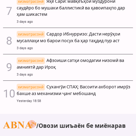
Яҳё Сарӣ: мавқеъҳои муздурони
хизматрасонй
саудӣро бо мушаки баллистикӣ ва ҳавоипаҳпо дар
ҳам шикастем
3 days ago
Сардор Ибнурризо: Дасти нерӯҳои
хизматрасонй
мусаллаҳи мо барои посух ба ҳар таҳдид пур аст
3 days ago
Афзоиши сатҳи омодагии низомӣ ва
хизматрасонй
амниятӣ дар Ироқ
3 days ago
Сухангӯи СПАҲ: Васоити ахборот имрӯз
хизматрасонй
бахше аз механизми ҷанг мебошанд
Yesterday 18:58
Овози шиъаён бе миёнарав