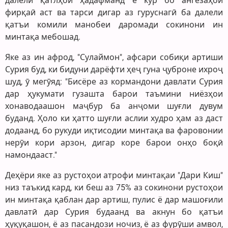
далели қатлҳои ҳадафманд ё кӯр бо ангезаҳои
фирқаӣ аст ва тарси дигар аз гуруснагӣ ба далели
қатъи комили манобеи даромади сокинони ин
минтақа мебошад.
Яке аз ин афрод, "Сулаймон", афсари собиқи артиши
Сурия буд, ки бидуни дарёфти ҳеҷ гуна ҷуброне ихроҷ
шуд, ӯ мегӯяд: "Бисёре аз кормандони давлати Сурия
дар ҳукумати гузашта барои таъмини ниёзҳои
хонаводаашон маҷбур ба анҷоми шуғли дувум
буданд. Ҳоло ки ҳатто шуғли аслии худро ҳам аз даст
додаанд, бо рукуди иқтисодии минтақа ва фаровонии
нерӯи кори арзон, дигар коре барои онҳо боқӣ
намондааст."
Деҳёри яке аз рустоҳои атрофи минтақаи "Дари Киш"
низ таъкид кард, ки беш аз 75% аз сокинони рустоҳои
ин минтақа қаблан дар артиш, пулис ё дар машоғили
давлатӣ дар Сурия будаанд ва акнун бо қатъи
ҳуқуқашон, ё аз пасандози ночиз, ё аз фурӯши амвол,