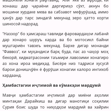
машоғили хонагӣ рафтаанд. "Алӣ" яке аз афроде, ки
хонааш дар ҷараёни даргириҳо сӯхт, акнун бо
мошини хурдаке мева ва сабзавот мефурӯшад, аммо
ҳанӯз дар тарс зиндагӣ мекунад зеро ҳатто корти
шиносоӣ надорад.
"Наззор" бо ҳамсараш тавлиди фаровардаҳои лабанӣ
дар хонаро шуруъ карда ва бо мотосикл байни
муштариён тавзеъ мекунад. Бархе дигар монанди
"Фаввоз", ки муҳандиси барқ буда, пас аз чаҳор моҳ
бекорӣ, хидматрасонии таъмири лавозими хонагиро
аз хона ироа медиҳад. Бисёре низ тадриси хусусӣ
барои донишҷӯён ё фурӯши хонагии калоро интихоб
кардаанд.
Ҳамбастагии иҷтимоӣ ва кӯмакҳои мардумӣ
Мавҷи ҳамбастагии иҷтимоӣ дар миёни аҳолии
минтақаи Дарайкиш ва дигар манотиқи соҳилии
Сурия боис шуда то ниҳодҳои мардумӣ ва хайрин