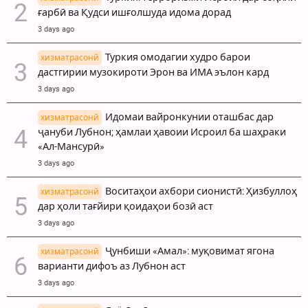
ғарбӣ ва Қудси ишғолшуда идома дорад
3 days ago
Туркия омодагии худро барои
хизматрасонй
дастгирии музокироти Эрон ва ИМА эълон кард
3 days ago
Идомаи вайронкунии оташбас дар
хизматрасонй
ҷануби Лубнон; ҳамлаи ҳавоии Исроил ба шаҳраки
«Ал-Мансурӣ»
3 days ago
Воситаҳои ахбори сионистӣ: Ҳизбуллоҳ
хизматрасонй
дар ҳоли тағйири қоидаҳои бозӣ аст
3 days ago
Ҷунбиши «Амал»: муқовимат ягона
хизматрасонй
варианти дифоъ аз Лубнон аст
3 days ago