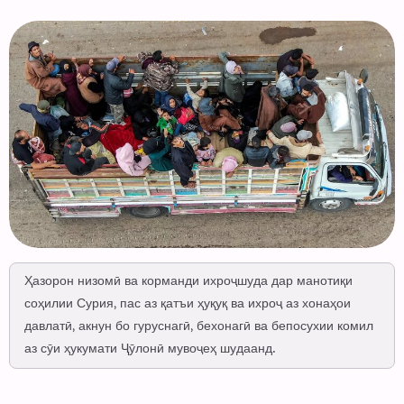
Ҳазорон низомӣ ва корманди ихроҷшуда дар манотиқи
соҳилии Сурия, пас аз қатъи ҳуқуқ ва ихроҷ аз хонаҳои
давлатӣ, акнун бо гуруснагӣ, бехонагӣ ва бепосухии комил
аз сӯи ҳукумати Ҷӯлонӣ мувоҷеҳ шудаанд.