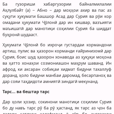
Ба гузориши хабаргузории байналмилалии
Аҳлулбайт (а) – Абно – дар моҳҳои ахир ва пас аз
суқути ҳукумати Башшор Асад дар Сурия ва рӯи кор
омадани ҳукумати Ҷӯлонӣ дар ин кишвар, вазъияти
маъишатӣ дар манотиқи соҳилии Сурия ба шиддат
буҳронӣ шудааст.
Ҳукумати Ҷӯлонӣ бо ихроҷи густардаи кормандони
артиш, пулис ва ҳазорон корманди ғайринизомӣ дар
Сурия, боис шуд ҳазорон хонавода аз ҳуқуқи моҳона
ва ҳатто хонаҳои созмониашон маҳрум шаванд. Ин
афрод, ки аксаран собиқаи хидмат бидуни тахаллуф
доранд, ҳоло бидуни манбаи даромад, бесарпаноҳ ва
дар сояи таҳдидоти амниятӣ зиндагӣ мекунанд.
Тарс... ва бештар тарс
Дар ҳоли ҳозир, сокинони манотиқи соҳилии Сурия
бо ду навъ тарс рӯ ба рӯ ҳастанд, як тарс аз ҷон ба