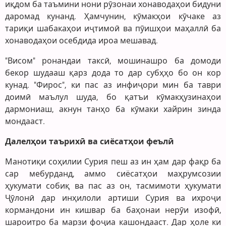
иқдом ба таъмини нони рӯзонаи хонаводаҳои бидуни
даромад кунанд. Ҳамчунин, кӯмакҳои кӯчаке аз
тариқи шабакаҳои иҷтимоӣ ва пӯишҳои маҳаллӣ ба
хонаводаҳои осебдида ироа мешавад.
"Висом" ронандаи таксӣ, мошинашро ба домоди
бекор шудааш қарз дода то дар субҳҳо бо он кор
кунад. "Фирос", ки пас аз инфиҷори мин ба таври
доимӣ маълул шуда, бо қатъи кӯмакҳузинаҳои
дармониаш, акнун танҳо ба кӯмаки хайрин зинда
мондааст.
Далелҳои таърихӣ ва сиёсатҳои феълӣ
Манотиқи соҳилии Сурия пеш аз ин ҳам дар фақр ба
сар мебурданд, аммо сиёсатҳои маҳрумсозии
ҳукумати собиқ ва пас аз он, тасмимоти ҳукумати
Ҷӯлонӣ дар инҳилоли артиши Сурия ва ихроҷи
кормандони ин кишвар ба баҳонаи нерӯи изофӣ,
шароитро ба марзи фоҷиа кашондааст. Дар ҳоле ки