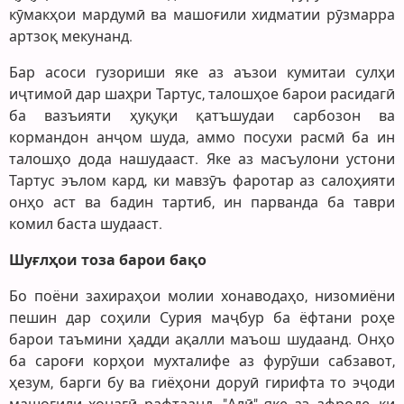
кӯмакҳои мардумӣ ва машоғили хидматии рӯзмарра
артзоқ мекунанд.
Бар асоси гузориши яке аз аъзои кумитаи сулҳи
иҷтимоӣ дар шаҳри Тартус, талошҳое барои расидагӣ
ба вазъияти ҳуқуқи қатъшудаи сарбозон ва
кормандон анҷом шуда, аммо посухи расмӣ ба ин
талошҳо дода нашудааст. Яке аз масъулони устони
Тартус эълом кард, ки мавзӯъ фаротар аз салоҳияти
онҳо аст ва бадин тартиб, ин парванда ба таври
комил баста шудааст.
Шуғлҳои тоза барои бақо
Бо поёни захираҳои молии хонаводаҳо, низомиёни
пешин дар соҳили Сурия маҷбур ба ёфтани роҳе
барои таъмини ҳадди ақалли маъош шудаанд. Онҳо
ба сароғи корҳои мухталифе аз фурӯши сабзавот,
ҳезум, барги бу ва гиёҳони доруӣ гирифта то эҷоди