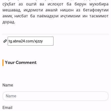
сӯҳбат аз оштӣ ва ислоҳот ба берун мухобира
мешавад, иқдомоти амалӣ нишон аз бетафовутии
амиқ нисбат ба паёмадҳои иҷтимоии ин тасмимот
дорад.
Your Comment
Name
Email