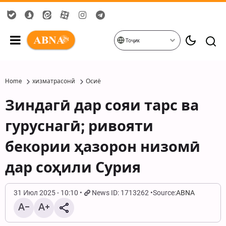
Тоҷик
Home
хизматрасонй
Осиё
Зиндагӣ дар сояи тарс ва
гуруснагӣ; ривояти
бекории ҳазорон низомӣ
дар соҳили Сурия
31 Июл 2025 - 10:10
News ID: 1713262
Source:
ABNA