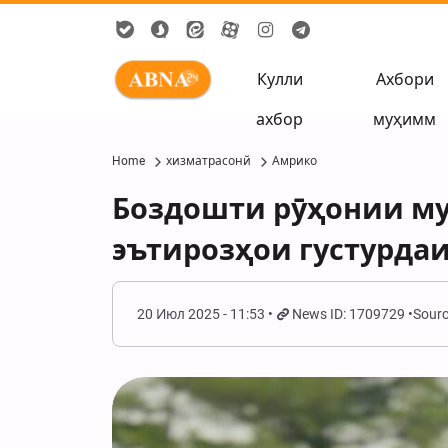
Кулли
Ахбори
ахбор
муҳимм
Home
хизматрасонй
Амрико
Боздошти рӯҳонии му
эътирозҳои густурда
20 Июл 2025 - 11:53
News ID: 1709729
Sourc