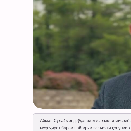
Айман Сулаймон, рӯҳонии мусалмони мисриёри
муҳоҷират барои пайгирии вазъияти қонунии х