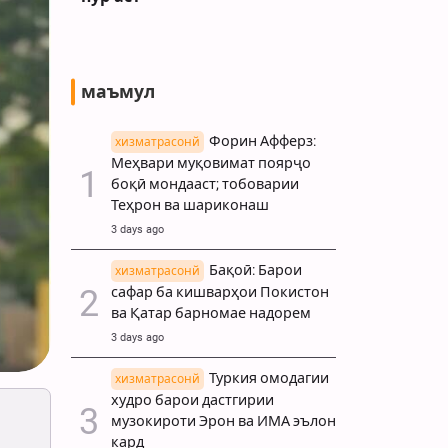
маъмул
Форин Афферз:
хизматрасонй
Меҳвари муқовимат поярҷо
боқӣ мондааст; тобоварии
Теҳрон ва шариконаш
3 days ago
Бақоӣ: Барои
хизматрасонй
сафар ба кишварҳои Покистон
ва Қатар барномае надорем
3 days ago
Туркия омодагии
хизматрасонй
худро барои дастгирии
музокироти Эрон ва ИМА эълон
кард