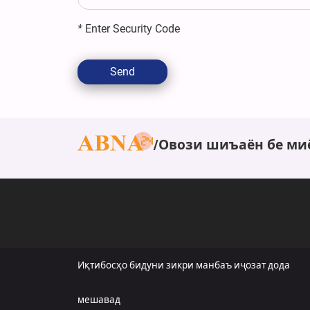
*
Enter Security Code
Send
Овози шиъаён бе ми
Иқтибосҳо бидуни зикри манбаъ иҷозат дода
мешавад