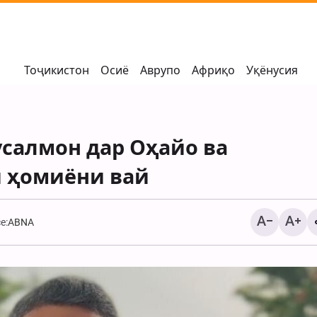
Тоҷикистон
Осиё
Аврупо
Африқо
Уқёнусия
салмон дар Оҳайо ва
и ҳомиёни вай
e:
ABNA
Туркия: терроризми 
дар соҳили ғарбӣ ва
ишғолшуда идома д