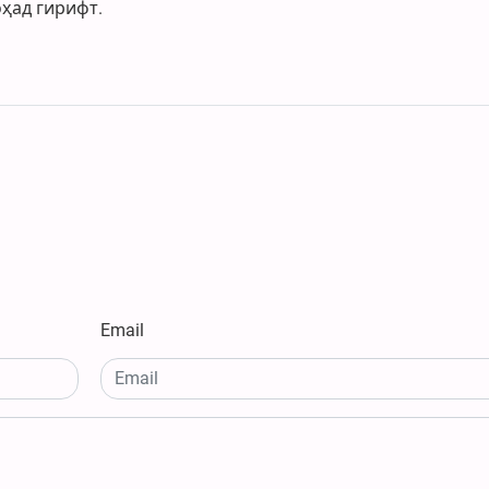
оҳад гирифт.
Email