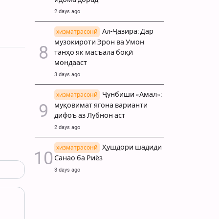
2 days ago
Ал-Ҷазира: Дар
хизматрасонй
музокироти Эрон ва Умон
танҳо як масъала боқӣ
мондааст
3 days ago
Ҷунбиши «Амал»:
хизматрасонй
муқовимат ягона варианти
дифоъ аз Лубнон аст
2 days ago
Ҳушдори шадиди
хизматрасонй
Санао ба Риёз
3 days ago