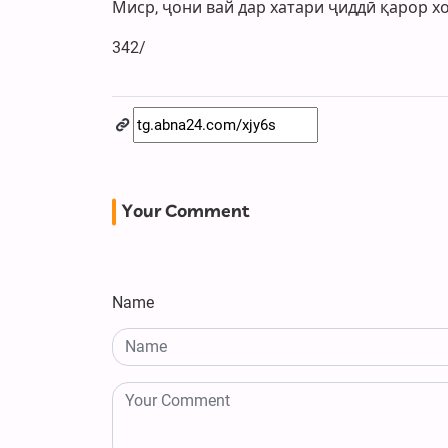
Миср, ҷони вай дар хатари ҷиддӣ қарор х
342/
Your Comment
Name