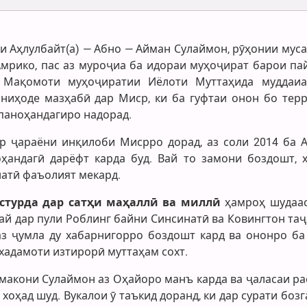
и Аҳлулбайт(а) — Абно — Айман Сулаймон, рӯҳонии мус
мрико, пас аз муроҷиа ба идораи муҳоҷират барои па
 Мақомоти муҳоҷиратии Иёлоти Муттаҳида муддаиа
ниҳоде мазҳабӣ дар Миср, ки ба гуфтаи онон бо тер
 паноҳандагиро надорад.
р ҷараёни инқилоби Мисрро дорад, аз соли 2014 ба 
ҳандагӣ дарёфт карда буд. Вай то замони боздошт, 
атӣ фаъолият мекард.
стурда дар сатҳи маҳаллӣ ва миллӣ
ҳамроҳ шудаас
вай дар пули Роблинг байни Синсинатӣ ва Ковингтон та
 аз ҷумла ду хабарнигорро боздошт кард ва ононро ба
хадамоти изтирорӣ муттаҳам сохт.
 макони Сулаймон аз Оҳайоро манъ карда ва ҷаласаи ра
 хоҳад шуд. Вукалои ӯ таъкид доранд, ки дар сурати боз