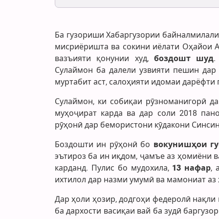
Ба гузориши Хабаргузории байналмилали
мисриёришта ва сокини иёлати Оҳайои А
вазъияти қонунии худ,
боздошт шуд
.
Сулаймон ба далели узвияти пешин дар 
муртабит аст, салоҳияти идомаи дарёфти
Сулаймон, ки собиқаи рӯзноманигорӣ да
муҳоҷират карда ва дар соли 2018 пано
рӯҳонӣ дар бемористони кӯдакони Синсин
Боздошти ин рӯҳонӣ бо
вокунишҳои гу
эътироз ба ин иқдом, ҷамъе аз ҳомиёни 
карданд. Пулис бо мудохила,
13 нафар
,
ихтилол дар назми умумӣ ва мамониат аз 
Дар ҳоли ҳозир, додгоҳи федеролӣ нақли
ба дархости васиқаи вай ба зудӣ баргузор