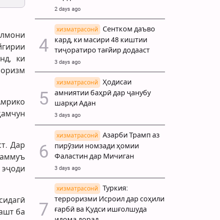
2 days ago
Сентком даъво
хизматрасонй
алмони
кард, ки масири 48 киштии
йгирии
тиҷоратиро тағйир додааст
нд, ки
3 days ago
роризм
Ҳодисаи
хизматрасонй
амниятии баҳрӣ дар ҷанубу
Амрико
шарқи Адан
ҳамчун
3 days ago
Азарби Трамп аз
хизматрасонй
т. Дар
пирӯзии номзади ҳомии
Фаластин дар Мичиган
ҷаммуъ
 эҷоди
3 days ago
Туркия:
хизматрасонй
терроризми Исроил дар соҳили
сидагӣ
ғарбӣ ва Қудси ишғолшуда
гашт ба
идома дорад