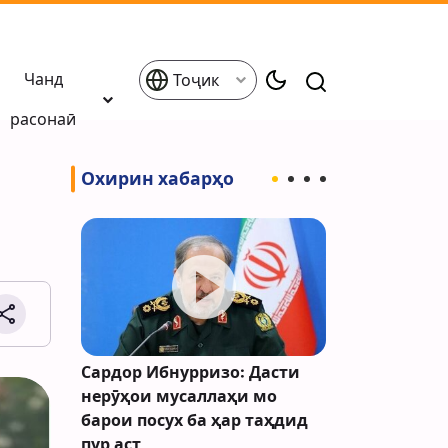
Чанд
Тоҷик
расонаӣ
Охирин хабарҳо
Исроил
Сардор Ибнурризо: Дасти
Туркия омо
 Қудси
нерӯҳои мусаллаҳи мо
барои даст
орад
барои посух ба ҳар таҳдид
музокироти
пур аст
эълон кард