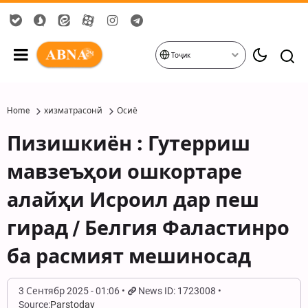
Тоҷик
Home
хизматрасонй
Осиё
Пизишкиён : Гутерриш
мавзеъҳои ошкортаре
алайҳи Исроил дар пеш
гирад / Белгия Фаластинро
ба расмият мешиносад
3 Сентябр 2025 - 01:06
News ID: 1723008
Source:
Parstoday