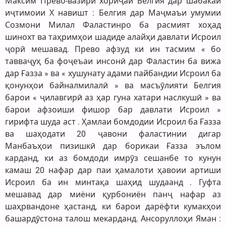
Максим Прево-вазири хориҷаи Белгия дар шабакаи
иҷтимоии Х навишт : Белгия дар Маҷмаъи умумии
Созмони Милал Фаластинро ба расмият хоҳад
шинохт ва таҳримҳои шадиде алайҳи давлати Исроил
ҷорӣ мешавад. Прево афзуд ки ин тасмим « бо
тавваҷуҳ ба фоҷеъаи инсонӣ дар Фаластин ба вижа
дар Ғазза » ва « хушунату адами пайбандии Исроил ба
қонунҳои байналмилалӣ » ва масъӯлияти Белгия
барои « ҷилавгирӣ аз ҳар гуна хатари наслкушӣ » ва
барои афзоиши фишор бар давлати Исроил »
гирифта шуда аст . Ҳамлаи бомдодии Исроил ба Ғазза
ва шаҳодати 20 ҷавони фаластинии дигар
Манбаъҳои пизишкӣ дар борикаи Ғазза эълом
карданд, ки аз бомдоди имрӯз сешанбе то кунун
камаш 20 нафар дар паи ҳамалоти ҳавоии артиши
Исроил ба ин минтақа шаҳид шудаанд . Гуфта
мешавад дар миёни қурбониён панҷ нафар аз
шаҳрвандоне ҳастанд, ки барои дарёфти кумакҳои
башардӯстона талош мекарданд. Ансоруллоҳи Яман :