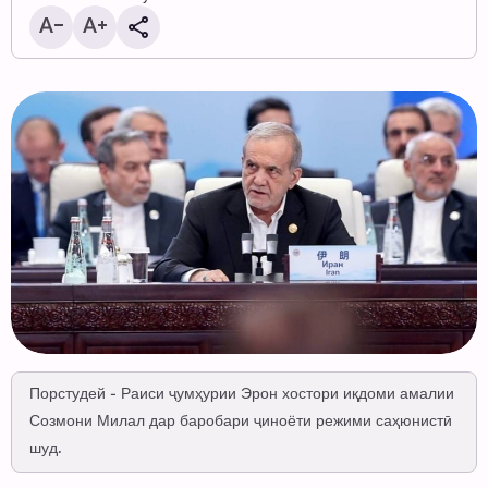
Порстудей - Раиси ҷумҳурии Эрон хостори иқдоми амалии
Созмони Милал дар баробари ҷиноёти режими саҳюнистӣ
шуд.