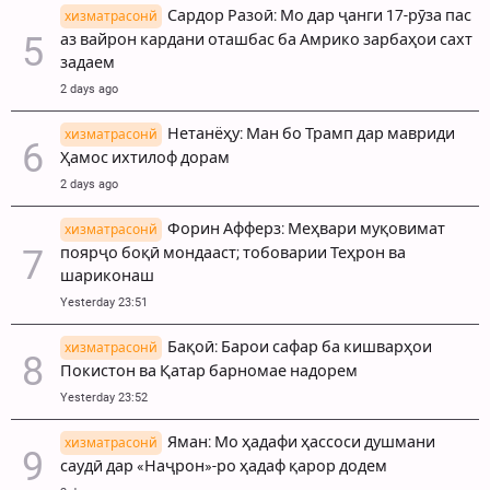
Сардор Разоӣ: Мо дар ҷанги 17-рӯза пас
хизматрасонй
аз вайрон кардани оташбас ба Амрико зарбаҳои сахт
задаем
2 days ago
Нетанёҳу: Ман бо Трамп дар мавриди
хизматрасонй
Ҳамос ихтилоф дорам
2 days ago
Форин Афферз: Меҳвари муқовимат
хизматрасонй
поярҷо боқӣ мондааст; тобоварии Теҳрон ва
шариконаш
Yesterday 23:51
Бақоӣ: Барои сафар ба кишварҳои
хизматрасонй
Покистон ва Қатар барномае надорем
Yesterday 23:52
Яман: Мо ҳадафи ҳассоси душмани
хизматрасонй
саудӣ дар «Наҷрон»-ро ҳадаф қарор додем