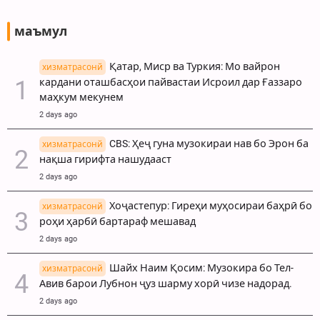
маъмул
Қатар, Миср ва Туркия: Мо вайрон
хизматрасонй
кардани оташбасҳои пайвастаи Исроил дар Ғаззаро
маҳкум мекунем
2 days ago
CBS: Ҳеҷ гуна музокираи нав бо Эрон ба
хизматрасонй
нақша гирифта нашудааст
2 days ago
Хоҷастепур: Гиреҳи муҳосираи баҳрӣ бо
хизматрасонй
роҳи ҳарбӣ бартараф мешавад
2 days ago
Шайх Наим Қосим: Музокира бо Тел-
хизматрасонй
Авив барои Лубнон ҷуз шарму хорӣ чизе надорад.
2 days ago