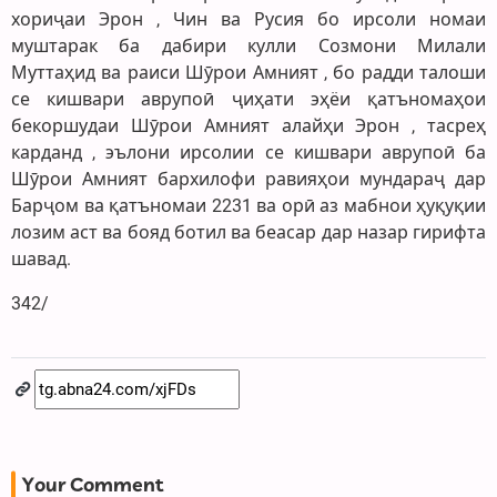
хориҷаи Эрон , Чин ва Русия бо ирсоли номаи
муштарак ба дабири кулли Созмони Милали
Муттаҳид ва раиси Шӯрои Амният , бо радди талоши
се кишвари аврупоӣ ҷиҳати эҳёи қатъномаҳои
бекоршудаи Шӯрои Амният алайҳи Эрон , тасреҳ
карданд , эълони ирсолии се кишвари аврупоӣ ба
Шӯрои Амният бархилофи равияҳои мундараҷ дар
Барҷом ва қатъномаи 2231 ва орӣ аз мабнои ҳуқуқии
лозим аст ва бояд ботил ва беасар дар назар гирифта
шавад.
342/
Your Comment