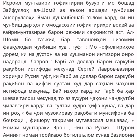
Исроил мунтазири ғофилгирии бузурги мо бошад
Зайфуллоҳ ал-Шомӣ аз аъзои аршади ҷунбиши
Ансоруллоҳи Яман душанбешаб эълом кард, ки ин
ҷунбиш дар ҳоли омодасозии ғофилгириҳои воқеӣ ва
ғайримунтазирае барои режими саҳюнистӣ аст. Ал-
Шомӣ бо таъкид бар тавоноиҳои низомии
фавқулодаи ҷунбиши худ , гуфт : Мо ғофилгириҳое
дорем, ки на дӯстон ва на душманон интизори онро
надоранд .Лавров : Ғарб аз доллар барои саркуби
рақибон истифода мекунад Сергей Лавров-вазири
хориҷаи Русия гуфт, ки Ғарб аз доллар барои саркуби
рақибон ва ҳифзи султаи худ дар саҳнаи ҷаҳонӣ
истифода мекунад. Вай изҳор кард, ки Ғарб ба ҳар
шевае талош мекунад, то аз зуҳӯри ҷаҳони чандқутбӣ
ҷилавгирӣ карда ва султаи худро ҳифз кунад ва дар
ин роҳ « ба ҷои музокираву рақобати мунсифона ба
боҷхоҳӣ , фишору таҳрими мутавассил мешавад. »
Номаи муштараки Эрон , Чин ва Русия : Шӯрои
Амният номаи тройкаро ботил эълом кунад Вазирони