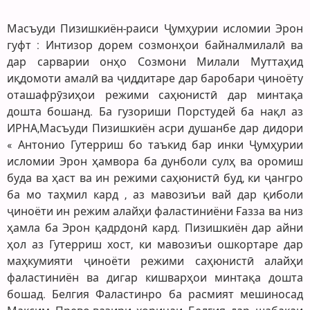
Масъуди Пизишкиён-раиси Ҷумҳурии исломии Эрон
гуфт : Интизор дорем созмонҳои байналмилалӣ ва
дар сарварии онҳо Созмони Милали Муттаҳид
иқдомоти амалӣ ва ҷиддитаре дар баробари ҷиноёту
оташафрӯзиҳои режими саҳюнистӣ дар минтақа
дошта бошанд. Ба гузориши Порстудей ба нақл аз
ИРНА,Масъуди Пизишкиён асри душанбе дар дидори
« Антонио Гутерриш бо таъкид бар инки Ҷумҳурии
исломии Эрон ҳамвора ба дунболи сулҳ ва оромиш
буда ва ҳаст ва ин режими саҳюнистӣ буд, ки ҷангро
ба мо таҳмил кард , аз мавозиъи вай дар қиболи
ҷиноёти ин режим алайҳи фаластиниёни Ғазза ва низ
ҳамла ба Эрон қадрдонӣ кард. Пизишкиён дар айни
ҳол аз Гутерриш хост, ки мавозиъи ошкортаре дар
маҳкумияти ҷиноёти режими саҳюнистӣ алайҳи
фаластиниён ва дигар кишварҳои минтақа дошта
бошад. Белгия Фаластинро ба расмият мешиносад