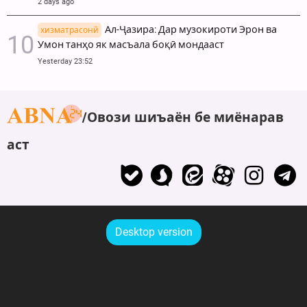
2 days ago
Ал-Ҷазира: Дар музокироти Эрон ва
хизматрасонй
Умон танҳо як масъала боқӣ мондааст
Yesterday 23:52
Овози шиъаён бе миёнарав
аст
Desktop version