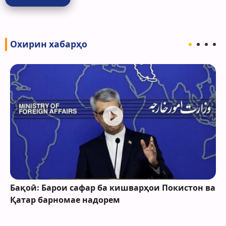
Охирин хабарҳо
Бақоӣ: Барои сафар ба кишварҳои Покистон ва
Қатар барномае надорем