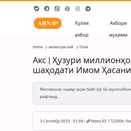
Кулли
Ахбори
ахбор
муҳимм
Home
хизматрасонй
Осиё
Акс | Ҳузури миллионҳ
шаҳодати Имом Ҳасани 
Миллионҳо ошиқи аҳли байт (а) ба муносибати
рафтанд.
3 Сентябр 2025 - 01:04
News ID: 1723006
So