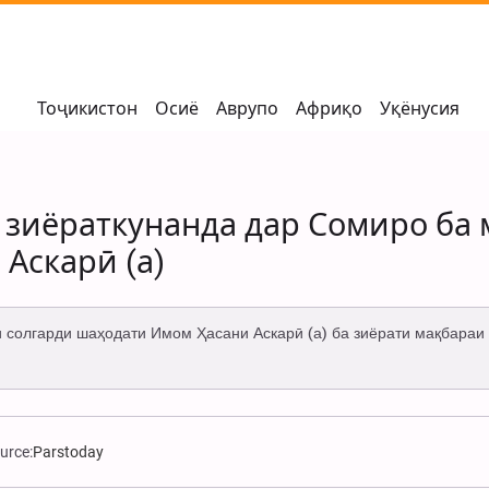
Тоҷикистон
Осиё
Аврупо
Африқо
Уқёнусия
о зиёраткунанда дар Сомиро ба
Аскарӣ (а)
 солгарди шаҳодати Имом Ҳасани Аскарӣ (а) ба зиёрати мақбараи 
urce:
Parstoday