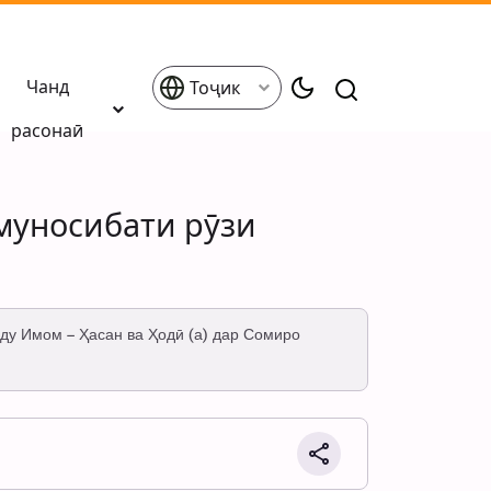
Чанд
Тоҷик
расонаӣ
 муносибати рӯзи
ду Имом – Ҳасан ва Ҳодӣ (а) дар Сомиро