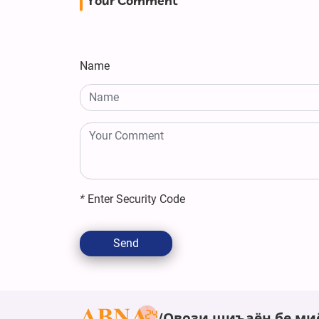
Your Comment
Name
*
Enter Security Code
Send
Овози шиъаён бе ми