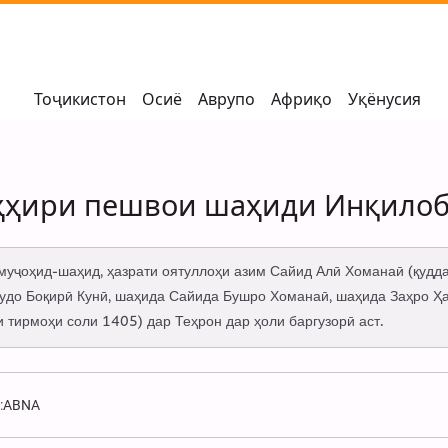
Тоҷикистон
Осиё
Аврупо
Африқо
Уқёнусия
ҳҳири пешвои шаҳиди Инқилоб
уҷоҳид-шаҳид, ҳазрати оятуллоҳи азим Сайид Алӣ Хоманаӣ (қудда
удо Боқирӣ Кунӣ, шаҳида Сайида Бушро Хоманаӣ, шаҳида Заҳро 
 тирмоҳи соли 1405) дар Теҳрон дар ҳоли баргузорӣ аст.
:
ABNA