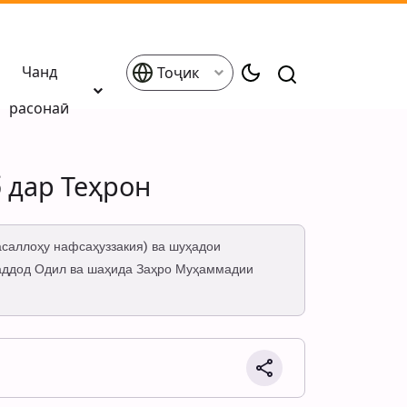
Чанд
Тоҷик
расонаӣ
 дар Теҳрон
саллоҳу нафсаҳуззакия) ва шуҳадои
Ҳаддод Одил ва шаҳида Заҳро Муҳаммадии