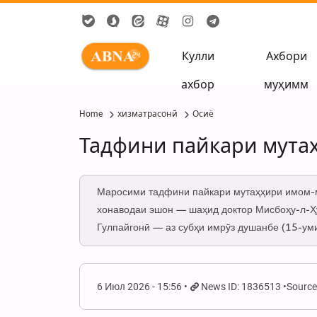
Кулли
Ахбори
ахбор
муҳимм
Home
хизматрасонй
Осиё
Тадфини пайкари мута
Маросими тадфини пайкари мутаҳҳири имом-м
хонаводаи эшон — шаҳид доктор Мисбоҳу-л-Ҳ
Гулпайгонӣ — аз субҳи имрӯз душанбе (15-уми
6 Июл 2026 - 15:56
News ID: 1836513
Source